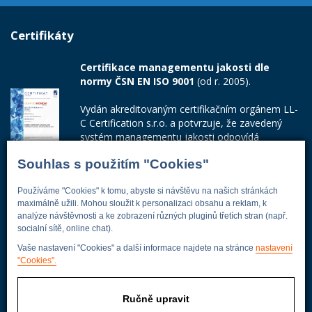
Certifikáty
Certifikace managementu jakosti dle
normy ČSN EN ISO 9001
(od r. 2005).
Vydán akreditovaným certifikačním orgánem LL-
C Certification s.r.o. a potvrzuje, že zavedený
systém managementu jakosti odpovídá
požadavkům ČSN EN ISO 9001:2015.
Souhlas s použitím "Cookies"
Číslo certifikátu: 42014103
Používáme "Cookies" k tomu, abyste si návštěvu na našich stránkách
Adresa firmy
maximálně užili. Mohou sloužit k personalizaci obsahu a reklam, k
analýze návštěvnosti a ke zobrazení různých pluginů třetích stran (např.
socialní sítě, online chat).
Vaše nastavení "Cookies" a další informace najdete na stránce
nastavení
"Cookies".
Energoekonom
Wolkerova 433
250 82 Úvaly
Ručně upravit