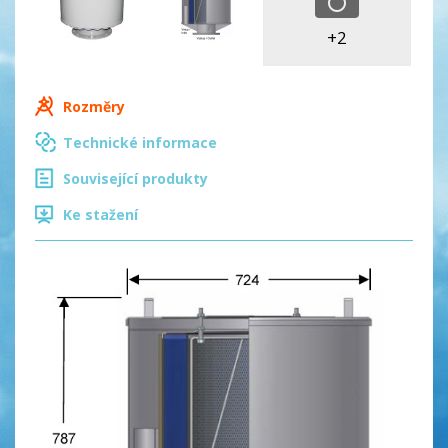
+2
Rozměry
Technické informace
Související produkty
Ke stažení