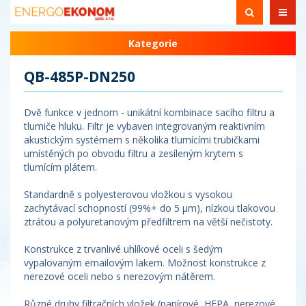
Kategorie
QB-485P-DN250
Dvě funkce v jednom - unikátní kombinace sacího filtru a
tlumiče hluku. Filtr je vybaven integrovaným reaktivním
akustickým systémem s několika tlumícími trubičkami
umístěných po obvodu filtru a zesíleným krytem s
tlumícím plátem.
Standardně s polyesterovou vložkou s vysokou
zachytávací schopností (99%+ do 5 µm), nízkou tlakovou
ztrátou a polyuretanovým předfiltrem na větší nečistoty.
Konstrukce z trvanlivé uhlíkové oceli s šedým
vypalovaným emailovým lakem. Možnost konstrukce z
nerezové oceli nebo s nerezovým nátěrem.
Různé druhy filtračních vložek (papírové, HEPA, nerezové,