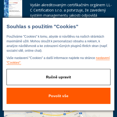
Vydán akreditovaným certifikačním orgánem LL-
C Certification s.r.o. a potvrzuje, že zavedený
systém managementu jakosti odpovídá
požadavkům ČSN EN ISO 9001:2015.
Souhlas s použitím "Cookies"
Číslo certifikátu: 42014103
Používáme "Cookies" k tomu, abyste si návštěvu na našich stránkách
Adresa firmy
maximálně užili. Mohou sloužit k personalizaci obsahu a reklam, k
analýze návštěvnosti a ke zobrazení různých pluginů třetích stran (např.
socialní sítě, online chat).
Vaše nastavení "Cookies" a další informace najdete na stránce
nastavení
Energoekonom
"Cookies".
Wolkerova 433
250 82 Úvaly
Ručně upravit
Praha - východ
Povolit vše