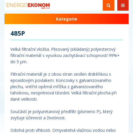
Kategorie
485P
Velká filtrační vložka. Plisovaný (skládaný) polyesterový
filtrační materiál s vysokou zachytávací schopností 99%+
do 5 µm.
Filtrační materiál je z obou stran zesílen drátěňkou s
epoxidovým povlakem. Koncovky s galvanizovaného
plechu, vnitřní opěrná mřížka z galvanizovaného
tahokovu, neoprénová těsnění. Velká filtrační plocha při
dané velikosti.
Součástí je polyuretanový předfiltr (písmeno P), který
zvyšuje účinnost a životnost.
Odolná proti vlhkosti. Omyvatelná vlažnou vodou nebo