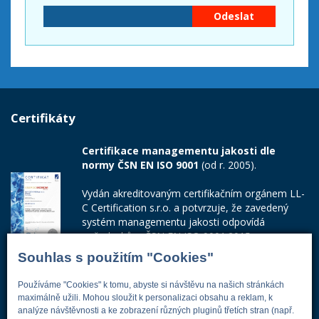
Certifikáty
Certifikace managementu jakosti dle
normy ČSN EN ISO 9001
(od r. 2005).
Vydán akreditovaným certifikačním orgánem LL-
C Certification s.r.o. a potvrzuje, že zavedený
systém managementu jakosti odpovídá
požadavkům ČSN EN ISO 9001:2015.
Souhlas s použitím "Cookies"
Číslo certifikátu: 42014103
Používáme "Cookies" k tomu, abyste si návštěvu na našich stránkách
Adresa firmy
maximálně užili. Mohou sloužit k personalizaci obsahu a reklam, k
analýze návštěvnosti a ke zobrazení různých pluginů třetích stran (např.