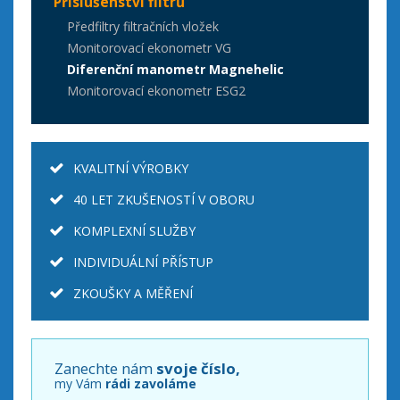
Příslušenství filtrů
Předfiltry filtračních vložek
Monitorovací ekonometr VG
Diferenční manometr Magnehelic
Monitorovací ekonometr ESG2
KVALITNÍ VÝROBKY
40 LET ZKUŠENOSTÍ V OBORU
KOMPLEXNÍ SLUŽBY
INDIVIDUÁLNÍ PŘÍSTUP
ZKOUŠKY A MĚŘENÍ
Zanechte nám
svoje číslo,
my Vám
rádi zavoláme