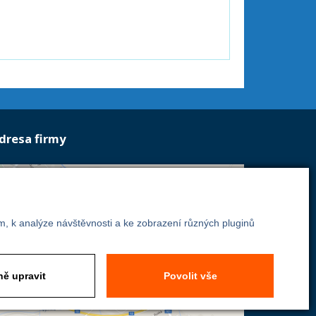
dresa firmy
Energoekonom
Wolkerova 433
m, k analýze návštěvnosti a ke zobrazení různých pluginů
250 82 Úvaly
Praha - východ
ě upravit
Povolit vše