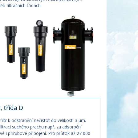
i filtračních třídách.
, třída D
iltr k odstranění nečistot do velikosti 3 µm.
iltraci suchého prachu např. za adsorpční
vé i přírubové připojení. Pro průtok až 27 000