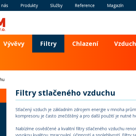
 nás
Produkty
Služby
Reference
Magazín
Vývěvy
Filtry
Chlazení
Vzduch
chu
Filtry stlačeného vzduchu
Stlačený vzduch je základním zdrojem energie v mnoha prů
kompresoru je často znečištěný a pro další použití je nutné h
Nabízíme osvědčené a kvalitní filtry stlačeného vzduchu reno
vysokou kvalitou zpracování, účinností a spolehlivostí. Filtr