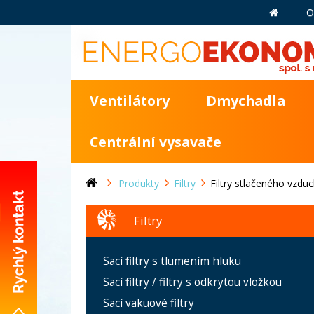
O
Ventilátory
Dmychadla
Centrální vysavače
Produkty
Filtry
Filtry stlačeného vzdu
Filtry
+420 281 981 055
Sací filtry s tlumením hluku
info@energoekonom.cz
Sací filtry / filtry s odkrytou vložkou
Wolkerova 433
Sací vakuové filtry
CZ-250 82 Úvaly