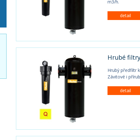
m3/h.
detail
Hrubé filtry
Hrubý předfiltr 
Závitové i příru
detail