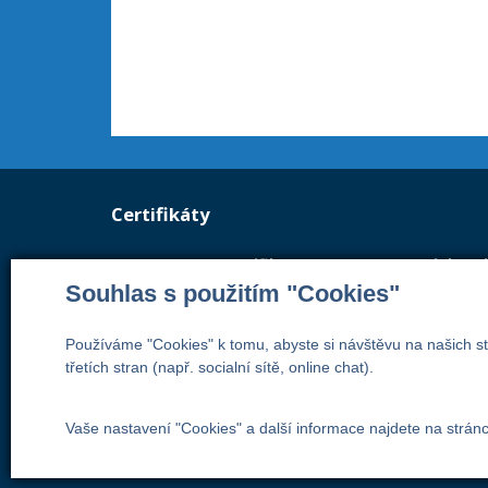
Certifikáty
Certifikace managementu jakosti
Souhlas s použitím "Cookies"
Vydán akreditovaným certifikačním org
systém managementu jakosti odpoví
Používáme "Cookies" k tomu, abyste si návštěvu na našich st
třetích stran (např. socialní sítě, online chat).
Číslo certifikátu: 42014103
Vaše nastavení "Cookies" a další informace najdete na strán