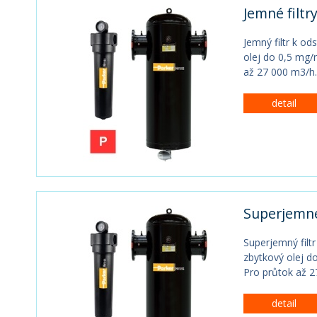
Jemné filtry
Jemný filtr k od
olej do 0,5 mg/m
až 27 000 m3/h
detail
Superjemné 
Superjemný filtr
zbytkový olej do
Pro průtok až 2
detail