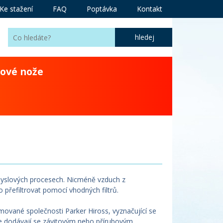
Ke stažení
FAQ
Poptávka
Kontakt
ové nože
myslových procesech. Nicméně vzduch z
o přefiltrovat pomocí vhodných filtrů.
mované společnosti Parker Hiross, vyznačující se
y se dodávají se závitovým nebo přírubovým