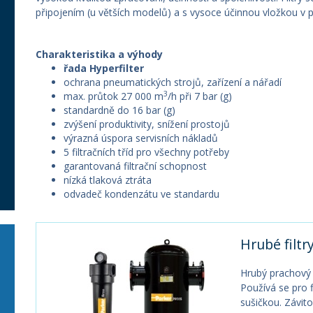
připojením (u větších modelů) a s vysoce účinnou vložkou v pět
Charakteristika a výhody
řada Hyperfilter
ochrana pneumatických strojů, zařízení a nářadí
3
max. průtok 27 000 m
/h při 7 bar (g)
standardně do 16 bar (g)
zvýšení produktivity, snížení prostojů
výrazná úspora servisních nákladů
5 filtračních tříd pro všechny potřeby
garantovaná filtrační schopnost
nízká tlaková ztráta
odvadeč kondenzátu ve standardu
Hrubé filtry
Hrubý prachový f
Používá se pro f
sušičkou. Závito