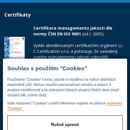
Certifikáty
Certifikace managementu jakosti dle
normy ČSN EN ISO 9001
(od r. 2005).
Vydán akreditovaným certifikačním orgánem LL-
C Certification s.r.o. a potvrzuje, že zavedený
systém managementu jakosti odpovídá
požadavkům ČSN EN ISO 9001:2015.
Souhlas s použitím "Cookies"
Číslo certifikátu: 42014103
Používáme "Cookies" k tomu, abyste si návštěvu na našich stránkách
Adresa firmy
maximálně užili. Mohou sloužit k personalizaci obsahu a reklam, k
analýze návštěvnosti a ke zobrazení různých pluginů třetích stran (např.
socialní sítě, online chat).
Vaše nastavení "Cookies" a další informace najdete na stránce
nastavení
"Cookies".
Energoekonom
Wolkerova 433
250 82 Úvaly
Ručně upravit