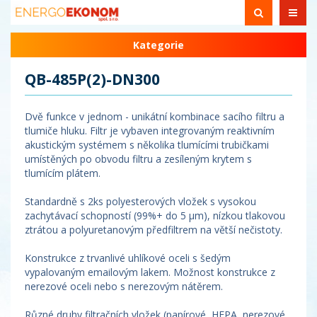
Kategorie
QB-485P(2)-DN300
Dvě funkce v jednom - unikátní kombinace sacího filtru a
tlumiče hluku. Filtr je vybaven integrovaným reaktivním
akustickým systémem s několika tlumícími trubičkami
umístěných po obvodu filtru a zesíleným krytem s
tlumícím plátem.
Standardně s 2ks polyesterových vložek s vysokou
zachytávací schopností (99%+ do 5 µm), nízkou tlakovou
ztrátou a polyuretanovým předfiltrem na větší nečistoty.
Konstrukce z trvanlivé uhlíkové oceli s šedým
vypalovaným emailovým lakem. Možnost konstrukce z
nerezové oceli nebo s nerezovým nátěrem.
Různé druhy filtračních vložek (papírové, HEPA, nerezové,