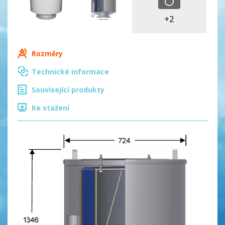
+2
Rozměry
Technické informace
Související produkty
Ke stažení