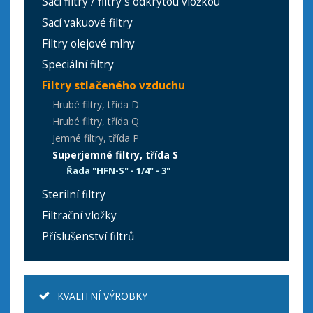
Sací filtry / filtry s odkrytou vložkou
Sací vakuové filtry
Filtry olejové mlhy
Speciální filtry
Filtry stlačeného vzduchu
Hrubé filtry, třída D
Hrubé filtry, třída Q
Jemné filtry, třída P
Superjemné filtry, třída S
Řada "HFN-S" - 1/4" - 3"
Sterilní filtry
Filtrační vložky
Příslušenství filtrů
KVALITNÍ VÝROBKY