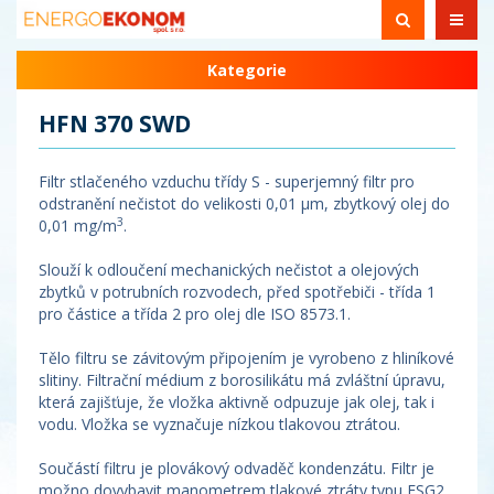
Kategorie
HFN 370 SWD
Filtr stlačeného vzduchu třídy S - superjemný filtr pro
odstranění nečistot do velikosti 0,01 µm, zbytkový olej do
3
0,01 mg/m
.
Slouží k odloučení mechanických nečistot a olejových
zbytků v potrubních rozvodech, před spotřebiči - třída 1
pro částice a třída 2 pro olej dle ISO 8573.1.
Tělo filtru se závitovým připojením je vyrobeno z hliníkové
slitiny. Filtrační médium z borosilikátu má zvláštní úpravu,
která zajišťuje, že vložka aktivně odpuzuje jak olej, tak i
vodu. Vložka se vyznačuje nízkou tlakovou ztrátou.
Součástí filtru je plovákový odvaděč kondenzátu. Filtr je
možno dovybavit manometrem tlakové ztráty typu ESG2.