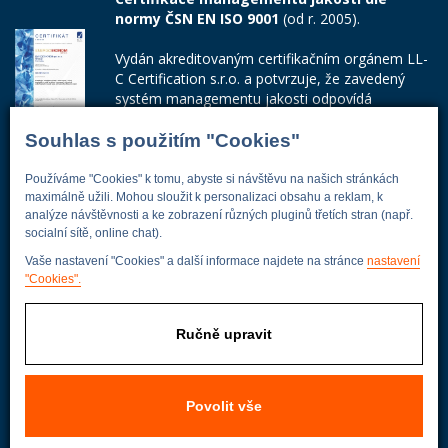
normy ČSN EN ISO 9001
(od r. 2005).
Vydán akreditovaným certifikačním orgánem LL-
C Certification s.r.o. a potvrzuje, že zavedený
systém managementu jakosti odpovídá
požadavkům ČSN EN ISO 9001:2015.
Souhlas s použitím "Cookies"
Číslo certifikátu: 42014103
Používáme "Cookies" k tomu, abyste si návštěvu na našich stránkách
Adresa firmy
maximálně užili. Mohou sloužit k personalizaci obsahu a reklam, k
analýze návštěvnosti a ke zobrazení různých pluginů třetích stran (např.
socialní sítě, online chat).
Vaše nastavení "Cookies" a další informace najdete na stránce
nastavení
"Cookies".
Energoekonom
Wolkerova 433
250 82 Úvaly
Ručně upravit
Praha - východ
Povolit vše