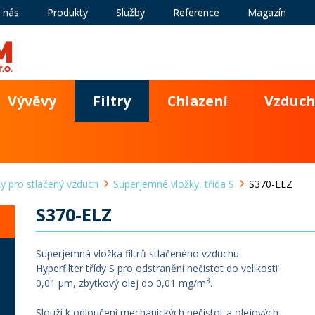
 nás
Produkty
Služby
Reference
Magazín
Vývěvy
Filtry
Chlazení
Vzduch
ky pro stlačený vzduch
Superjemné vložky, třída S
S370-ELZ
S370-ELZ
Superjemná vložka filtrů stlačeného vzduchu
Hyperfilter třídy S pro odstranění nečistot do velikosti
3
0,01 µm, zbytkový olej do 0,01 mg/m
.
Slouží k odloučení mechanických nečistot a olejových