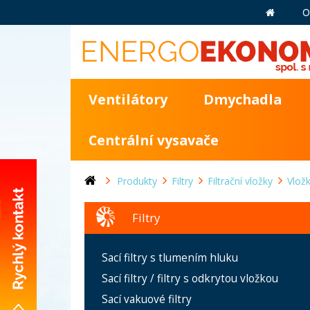
O
Ventilátory
Dmychadla
Centrální vysavače
Produkty
Filtry
Filtrační vložky
Vlož
Filtry
+420 281 981 055
Sací filtry s tlumením hluku
info@energoekonom.cz
Sací filtry / filtry s odkrytou vložkou
Wolkerova 433
Sací vakuové filtry
CZ-250 82 Úvaly