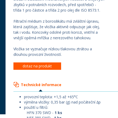
zbytků v potrubních rozvodech, před spotřebiči -
třída 1 pro částice a třída 2 pro olej dle ISO 8573.1.
Filtrační médium z borosilikátu má zvláštní úpravu,
která zajišťuje, že vložka aktivně odpuzuje jak olej,
tak i vodu. Koncovky odolné proti korozi, vnitřní a
vnější opěrná mřížka z nerezového tahokovu.
Vložka se vyznačuje nízkou tlakovou ztrátou a
dlouhou provozní životností.
dotaz na produkt
Technické informace
provozní teplota: +1,5 až +65°C
výměna vložky: 0,35 bar (g) nad počáteční ∆p
použití u filtrů:
HFN 370 SWD -
1 ks
NFF 380 SWD -
1 ks