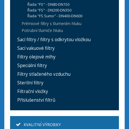
Řada "FS" - DN80-DN150
Řada "FS" - DN200-DN350
Řada "FS Sumo" - DN400-DN600
Prémiové filtry s tlumením hluku
Potrubní tlumiče hluku
Sací filtry / filtry s odkrytou vložkou
Sací vakuové filtry
Filtry olejové mlhy
Speciální filtry
Filtry stlačeného vzduchu
Sterilní filtry
Filtrační vložky
Příslušenství filtrů
KVALITNÍ VÝROBKY