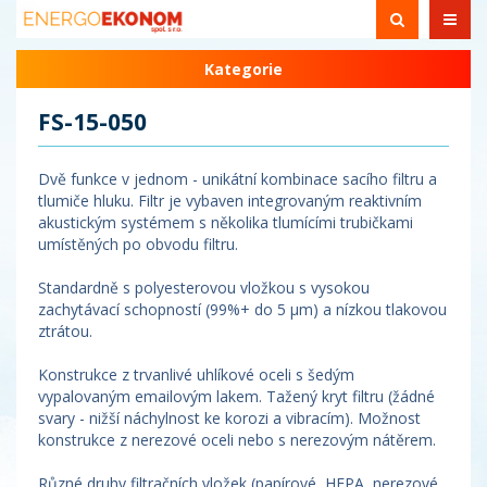
Kategorie
FS-15-050
Dvě funkce v jednom - unikátní kombinace sacího filtru a
tlumiče hluku. Filtr je vybaven integrovaným reaktivním
akustickým systémem s několika tlumícími trubičkami
umístěných po obvodu filtru.
Standardně s polyesterovou vložkou s vysokou
zachytávací schopností (99%+ do 5 µm) a nízkou tlakovou
ztrátou.
Konstrukce z trvanlivé uhlíkové oceli s šedým
vypalovaným emailovým lakem. Tažený kryt filtru (žádné
svary - nižší náchylnost ke korozi a vibracím). Možnost
konstrukce z nerezové oceli nebo s nerezovým nátěrem.
Různé druhy filtračních vložek (papírové, HEPA, nerezové,