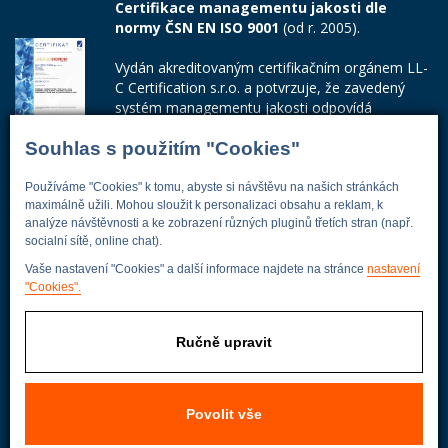
Certifikace managementu jakosti dle
normy ČSN EN ISO 9001
(od r. 2005).
Vydán akreditovaným certifikačním orgánem LL-
C Certification s.r.o. a potvrzuje, že zavedený
systém managementu jakosti odpovídá
požadavkům ČSN EN ISO 9001:2015.
Souhlas s použitím "Cookies"
Číslo certifikátu: 42014103
Používáme "Cookies" k tomu, abyste si návštěvu na našich stránkách
Adresa firmy
maximálně užili. Mohou sloužit k personalizaci obsahu a reklam, k
analýze návštěvnosti a ke zobrazení různých pluginů třetích stran (např.
socialní sítě, online chat).
Vaše nastavení "Cookies" a další informace najdete na stránce
nastavení
"Cookies".
Energoekonom
Wolkerova 433
250 82 Úvaly
Ručně upravit
Praha - východ
Povolit vše