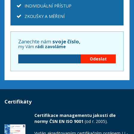
INDIVIDUÁLNÍ PŘÍSTUP
ZKOUŠKY A MĚŘENÍ
Zanechte nám
svoje číslo,
my Vám
rádi zavoláme
Certifikáty
Certifikace managementu jakosti dle
normy ČSN EN ISO 9001
(od r. 2005).
Vydán akreditovaným certifikačním orgánem LL-