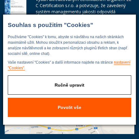
C Certification s.r.o. a potvrzuje, že zavedený
systém managementu jakosti odpovídá
požadavkům ČSN EN ISO 9001:2015.
Souhlas s použitím "Cookies"
Číslo certifikátu: 42014103
Používáme "Cookies" k tomu, abyste si návštěvu na našich stránkách
Adresa firmy
maximálně užili. Mohou sloužit k personalizaci obsahu a reklam, k
analýze návštěvnosti a ke zobrazení různých pluginů třetích stran (např.
socialní sítě, online chat).
Vaše nastavení "Cookies" a další informace najdete na stránce
nastavení
Energoekonom
"Cookies".
Wolkerova 433
250 82 Úvaly
Ručně upravit
Praha - východ
Povolit vše