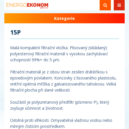
Kategorie
15P
Malá kompaktní filtrační vložka. Plisovaný (skládaný)
polyesterový filtrační materiál s vysokou zachytávací
schopností 99%+ do 5 µm.
Filtrační materiál je z obou stran zesílen drátěňkou s
epoxidovým povlakem. Koncovky z lisovaného plastisolu,
vnitřní opěrná mřížka z galvanizovaného tahokovu. Velká
filtrační plocha při dané velikosti.
Součástí je polyuretanový předfiltr (písmeno P), který
zvyšuje účinnost a životnost.
Odolná proti vlhkosti. Omyvatelná vlažnou vodou nebo
mírným čistícím prostředkem.