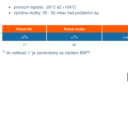
provozní teplota: -26°C až +104°C
výměna vložky: 35 - 50 mbar nad počáteční ∆p
Průtok filtr
Průtok vložka
3
3
m
/h
m
/h
vně
17
60
1)
do velikosti 1" je zaměnitelný se závitem BSPT