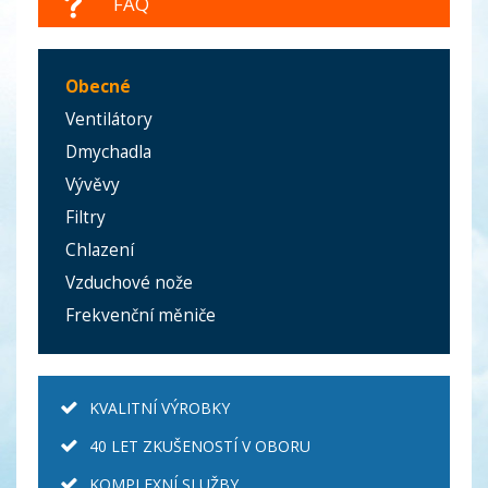
FAQ
Obecné
Ventilátory
Dmychadla
Vývěvy
Filtry
Chlazení
Vzduchové nože
Frekvenční měniče
KVALITNÍ VÝROBKY
40 LET ZKUŠENOSTÍ V OBORU
KOMPLEXNÍ SLUŽBY