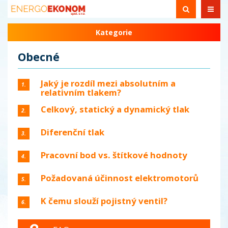
Kategorie
Obecné
Jaký je rozdíl mezi absolutním a
1.
relativním tlakem?
Celkový, statický a dynamický tlak
2.
Diferenční tlak
3.
Pracovní bod vs. štítkové hodnoty
4.
Požadovaná účinnost elektromotorů
5.
K čemu slouží pojistný ventil?
6.