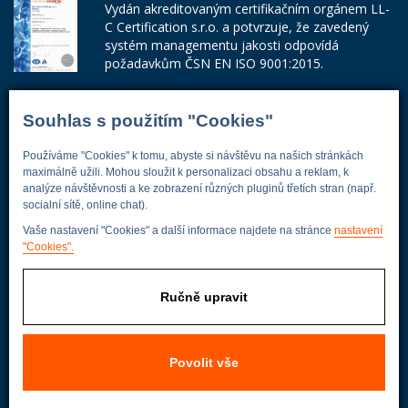
Vydán akreditovaným certifikačním orgánem LL-
C Certification s.r.o. a potvrzuje, že zavedený
systém managementu jakosti odpovídá
požadavkům ČSN EN ISO 9001:2015.
Číslo certifikátu: 42014103
Souhlas s použitím "Cookies"
Adresa firmy
Používáme "Cookies" k tomu, abyste si návštěvu na našich stránkách
maximálně užili. Mohou sloužit k personalizaci obsahu a reklam, k
analýze návštěvnosti a ke zobrazení různých pluginů třetích stran (např.
socialní sítě, online chat).
Energoekonom
Vaše nastavení "Cookies" a další informace najdete na stránce
nastavení
Wolkerova 433
"Cookies".
250 82 Úvaly
Praha - východ
Ručně upravit
Povolit vše