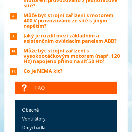
motorem provozováno z jednofázové
sítě?
Může být strojní zařízení s motorem
8.
400 V provozováno ze sítě s jiným
napětím?
Jaký je rozdíl mezi základním a
9.
asistenčním ovládacím panelem ABB?
Může být strojní zařízení s
10.
vysokootáčkovým motorem (např. 120
Hz) napojeno přímo na síť 50 Hz?
Co je NEMA kit?
11.
FAQ
Obecné
Ventilátory
Dmychadla