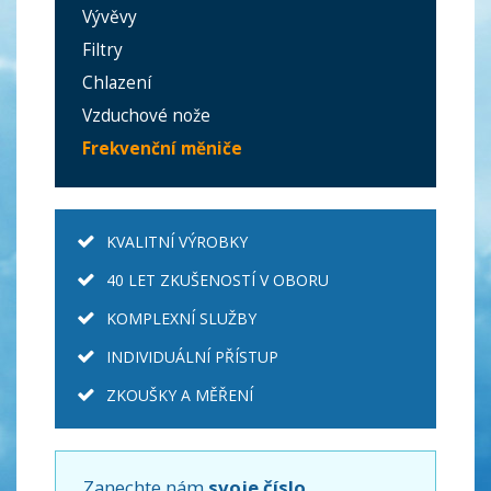
Vývěvy
Filtry
Chlazení
Vzduchové nože
Frekvenční měniče
KVALITNÍ VÝROBKY
40 LET ZKUŠENOSTÍ V OBORU
KOMPLEXNÍ SLUŽBY
INDIVIDUÁLNÍ PŘÍSTUP
ZKOUŠKY A MĚŘENÍ
Zanechte nám
svoje číslo,