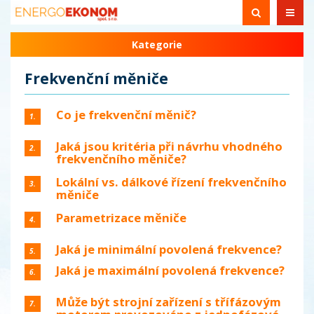
Kategorie
Frekvenční měniče
Co je frekvenční měnič?
1.
Jaká jsou kritéria při návrhu vhodného
2.
frekvenčního měniče?
Lokální vs. dálkové řízení frekvenčního
3.
měniče
Parametrizace měniče
4.
Jaká je minimální povolená frekvence?
5.
Jaká je maximální povolená frekvence?
6.
Může být strojní zařízení s třífázovým
7.