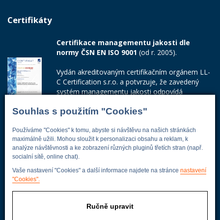
Certifikáty
Certifikace managementu jakosti dle
normy ČSN EN ISO 9001
(od r. 2005).
Vydán akreditovaným certifikačním orgánem LL-
C Certification s.r.o. a potvrzuje, že zavedený
systém managementu jakosti odpovídá
požadavkům ČSN EN ISO 9001:2015.
Souhlas s použitím "Cookies"
Číslo certifikátu: 42014103
Používáme "Cookies" k tomu, abyste si návštěvu na našich stránkách
Adresa firmy
maximálně užili. Mohou sloužit k personalizaci obsahu a reklam, k
analýze návštěvnosti a ke zobrazení různých pluginů třetích stran (např.
socialní sítě, online chat).
Vaše nastavení "Cookies" a další informace najdete na stránce
nastavení
"Cookies".
Energoekonom
Wolkerova 433
250 82 Úvaly
Ručně upravit
Praha - východ