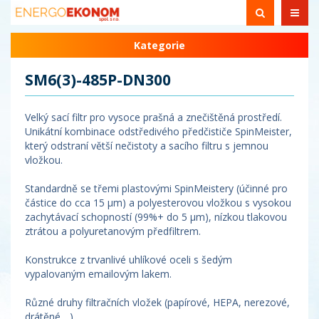
Kategorie
SM6(3)-485P-DN300
Velký sací filtr pro vysoce prašná a znečištěná prostředí.
Unikátní kombinace odstředivého předčističe SpinMeister,
který odstraní větší nečistoty a sacího filtru s jemnou
vložkou.
Standardně se třemi plastovými SpinMeistery (účinné pro
částice do cca 15 µm) a polyesterovou vložkou s vysokou
zachytávací schopností (99%+ do 5 µm), nízkou tlakovou
ztrátou a polyuretanovým předfiltrem.
Konstrukce z trvanlivé uhlíkové oceli s šedým
vypalovaným emailovým lakem.
Různé druhy filtračních vložek (papírové, HEPA, nerezové,
drátěné,...).