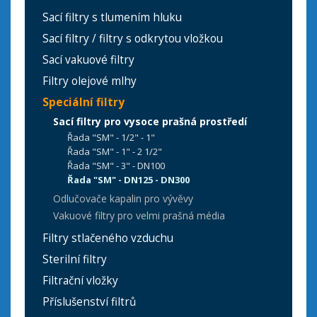
Sací filtry s tlumením hluku
Sací filtry / filtry s odkrytou vložkou
Sací vakuové filtry
Filtry olejové mlhy
Speciální filtry
Sací filtry pro vysoce prašná prostředí
Řada "SM" - 1/2" - 1"
Řada "SM" - 1" - 2 1/2"
Řada "SM" - 3" - DN100
Řada "SM" - DN125 - DN300
Odlučovače kapalin pro vývěvy
Vakuové filtry pro velmi prašná média
Filtry stlačeného vzduchu
Sterilní filtry
Filtrační vložky
Příslušenství filtrů