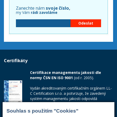
Zanechte nám
svoje číslo,
my Vám
rádi zavoláme
Certifikáty
Certifikace managementu jakosti dle
normy ČSN EN ISO 9001
(od r. 2005).
Vydán akreditovaným certifikačním orgánem LL-
C Certification s.r.o. a potvrzuje, že zavedený
systém managementu jakosti odpovídá
požadavkům ČSN EN ISO 9001:2015.
Souhlas s použitím "Cookies"
Číslo certifikátu: 42014103