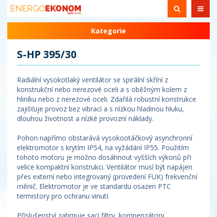
Kategorie
S-HP 395/30
Radiální vysokotlaký ventilátor se spirální skříní z
konstrukční nebo nerezové oceli a s oběžným kolem z
hliníku nebo z nerezové oceli. Zdařilá robustní konstrukce
zajišťuje provoz bez vibrací a s nízkou hladinou hluku,
dlouhou životnost a nízké provozní náklady.
Pohon napřímo obstarává vysokootáčkový asynchronní
elektromotor s krytím IP54, na vyžádání IP55. Použitím
tohoto motoru je možno dosáhnout vyšších výkonů při
velice kompaktní konstrukci. Ventilátor musí být napájen
přes externí nebo integrovaný (provedení FUK) frekvenční
měnič. Elektromotor je ve standardu osazen PTC
termistory pro ochranu vinutí.
Příslušenství zahrnuje sací filtry, kompenzátory,