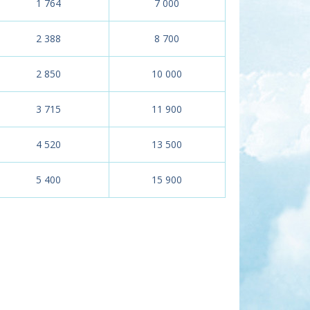
1 764
7 000
2 388
8 700
2 850
10 000
3 715
11 900
4 520
13 500
5 400
15 900