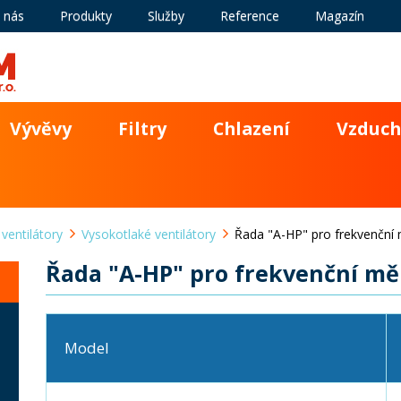
 nás
Produkty
Služby
Reference
Magazín
Vývěvy
Filtry
Chlazení
Vzduch
 ventilátory
Vysokotlaké ventilátory
Řada "A-HP" pro frekvenční
Řada "A-HP" pro frekvenční mě
Model