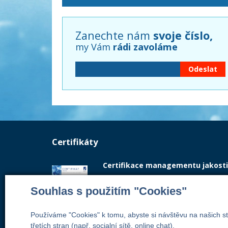
Zanechte nám
svoje číslo,
my Vám
rádi zavoláme
Certifikáty
Certifikace managementu jakosti
Vydán akreditovaným certifikačním org
Souhlas s použitím "Cookies"
systém managementu jakosti odpoví
Používáme "Cookies" k tomu, abyste si návštěvu na našich st
Číslo certifikátu: 42014103
třetích stran (např. socialní sítě, online chat).