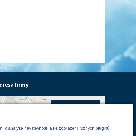
dresa firmy
Energoekonom
Wolkerova 433
250 82 Úvaly
m, k analýze návštěvnosti a ke zobrazení různých pluginů
Praha - východ