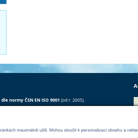
A
 dle normy ČSN EN ISO 9001
(od r. 2005).
ánem LL-C Certification s.r.o. a potvrzuje, že zavedený
dá požadavkům ČSN EN ISO 9001:2015.
ránkách maximálně užili. Mohou sloužit k personalizaci obsahu a rekla