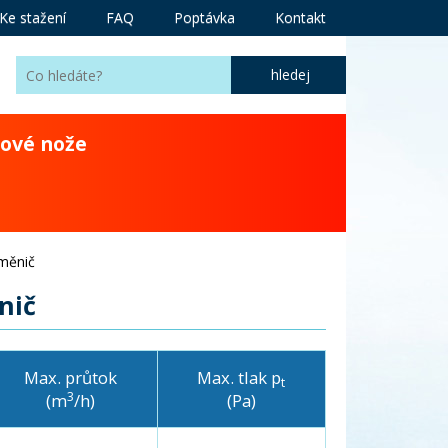
Ke stažení
FAQ
Poptávka
Kontakt
ové nože
 měnič
nič
Max. průtok
Max. tlak p
t
3
(m
/h)
(Pa)