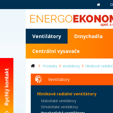
O
Ventilátory
Dmychadla
Centrální vysavače
Produkty
Ventilátory
Hliníkové radiální
Ventilátory
+420 281 981 055
Hliníkové radiální ventilátory
info@energoekonom.cz
Nízkotlaké ventilátory
Wolkerova 433
Středotlaké ventilátory
CZ-250 82 Úvaly
Vysokotlaké ventilátory