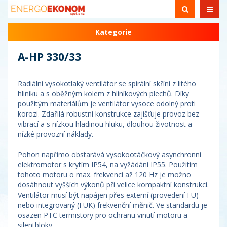
Kategorie
A-HP 330/33
Radiální vysokotlaký ventilátor se spirální skříní z litého
hliníku a s oběžným kolem z hliníkových plechů. Díky
použitým materiálům je ventilátor vysoce odolný proti
korozi. Zdařilá robustní konstrukce zajišťuje provoz bez
vibrací a s nízkou hladinou hluku, dlouhou životnost a
nízké provozní náklady.
Pohon napřímo obstarává vysokootáčkový asynchronní
elektromotor s krytím IP54, na vyžádání IP55. Použitím
tohoto motoru o max. frekvenci až 120 Hz je možno
dosáhnout vyšších výkonů při velice kompaktní konstrukci.
Ventilátor musí být napájen přes externí (provedení FU)
nebo integrovaný (FUK) frekvenční měnič. Ve standardu je
osazen PTC termistory pro ochranu vinutí motoru a
silentbloky.