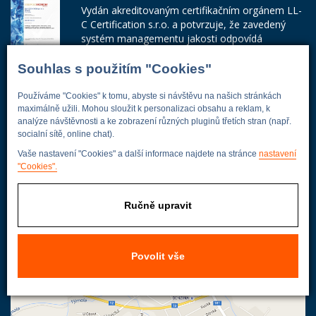
Vydán akreditovaným certifikačním orgánem LL-
C Certification s.r.o. a potvrzuje, že zavedený
systém managementu jakosti odpovídá
požadavkům ČSN EN ISO 9001:2015.
Souhlas s použitím "Cookies"
Číslo certifikátu: 42014103
Používáme "Cookies" k tomu, abyste si návštěvu na našich stránkách
Adresa firmy
maximálně užili. Mohou sloužit k personalizaci obsahu a reklam, k
analýze návštěvnosti a ke zobrazení různých pluginů třetích stran (např.
socialní sítě, online chat).
Vaše nastavení "Cookies" a další informace najdete na stránce
nastavení
Energoekonom
"Cookies".
Wolkerova 433
250 82 Úvaly
Ručně upravit
Praha - východ
Povolit vše