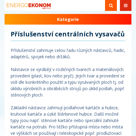
Kategorie
Příslušenství centrálních vysavačů
Příslušenství zahrnuje celou řadu různých nástavců, hadic,
adaptérů, spojek nebo držáků.
Nástavce se vyrábějí v rozličných tvarech a materiálových
provedení (plast, kov nebo pryž). Jejich tvar a provedení se
volí dle konkrétního použití a typu vysávaných ploch tj. od
úklidu výrobních a obráběcích strojů po úklid podlah, popř.
stěnových ploch.
Základní nástavce zahrnují podlahové kartáče a hubice,
kruhové kartáče a úzké štěrbinové hubice. Další možné
typy jsou např. stěnové kartáče nebo speciální zahnuté
kartáče na potrubí. Pro těžko přístupná místa nebo místa
ve výškách se používají i teleskopické popř. prodlužovací