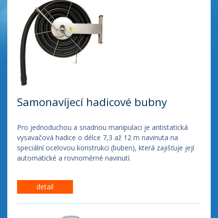
Samonavíjecí hadicové bubny
Pro jednoduchou a snadnou manipulaci je antistatická
vysavačová hadice o délce 7,3 až 12 m navinuta na
speciální ocelovou konstrukci (buben), která zajišťuje její
automatické a rovnoměrné navinutí.
Pouhým popotažením za hadici a pootočením bubnu
detail
dojde k otevření mechanické uzavírací klapky a
automaticky k sepnutí sací jednotky (přes mikrospínač 24
VDC), což výrazně snižuje prostoje a zkracuje tak čas,