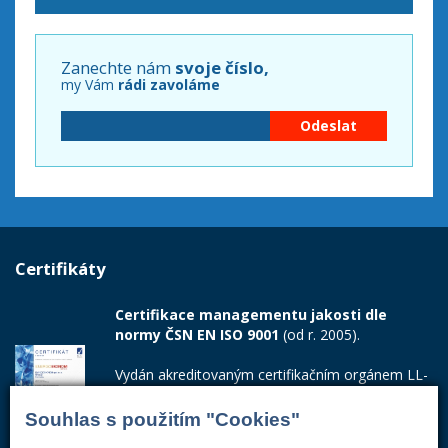
Zanechte nám
svoje číslo,
my Vám
rádi zavoláme
Certifikáty
Certifikace managementu jakosti dle
normy ČSN EN ISO 9001
(od r. 2005).
Vydán akreditovaným certifikačním orgánem LL-
C Certification s.r.o. a potvrzuje, že zavedený
systém managementu jakosti odpovídá
Souhlas s použitím "Cookies"
požadavkům ČSN EN ISO 9001:2015.