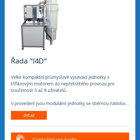
odlučovačem, polyesterovým ochranným filtrem filtrační
třídy BIA "M", odlehčovacím ventilem a tlumičem hluku.
K dispozici je také mobilní varianta s kolečky pro snadnou
manipulaci.
Řada "I4D"
Velké kompaktní průmyslové vysávací jednotky s
třífázovým motorem do nepřetržitého provozu pro
součinnost 3 až 8 uživatelů.
V provedení jsou modulární jednotky se sběrnou nádobou
(kontejnerem) o objemu 60 l nebo se spodní klapkou a
detail
vyprazdňováním do PVC vaků.
Jednotky jsou vybaveny frekvenčním měničem pro
plynulou regulaci otáček v závislosti na skutečném počtu
Centrální vysavače