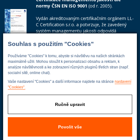
normy ČSN EN ISO 9001
(od r. 2005).
Vydán akreditovaným certifikačním orgánem LL-
C Certification s.r.o. a potvrzuje, že zavedený
systém managementu jakosti odpovídá
požadavkům ČSN EN ISO 9001:2015.
Souhlas s použitím "Cookies"
Číslo certifikátu: 42014103
Používáme "Cookies" k tomu, abyste si návštěvu na našich stránkách
Adresa firmy
maximálně užili. Mohou sloužit k personalizaci obsahu a reklam, k
analýze návštěvnosti a ke zobrazení různých pluginů třetích stran (např.
socialní sítě, online chat).
Vaše nastavení "Cookies" a další informace najdete na stránce
nastavení
"Cookies".
Energoekonom
Wolkerova 433
250 82 Úvaly
Ručně upravit
Praha - východ
Povolit vše