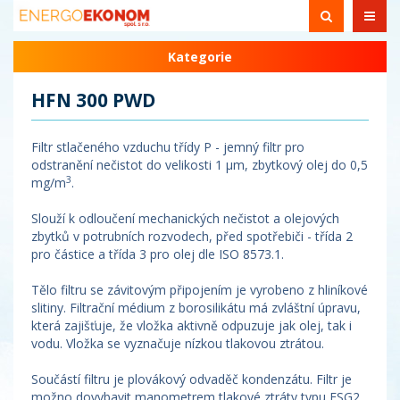
Kategorie
HFN 300 PWD
Filtr stlačeného vzduchu třídy P - jemný filtr pro
odstranění nečistot do velikosti 1 µm, zbytkový olej do 0,5
3
mg/m
.
Slouží k odloučení mechanických nečistot a olejových
zbytků v potrubních rozvodech, před spotřebiči - třída 2
pro částice a třída 3 pro olej dle ISO 8573.1.
Tělo filtru se závitovým připojením je vyrobeno z hliníkové
slitiny. Filtrační médium z borosilikátu má zvláštní úpravu,
která zajišťuje, že vložka aktivně odpuzuje jak olej, tak i
vodu. Vložka se vyznačuje nízkou tlakovou ztrátou.
Součástí filtru je plovákový odvaděč kondenzátu. Filtr je
možno dovybavit manometrem tlakové ztráty typu ESG2.