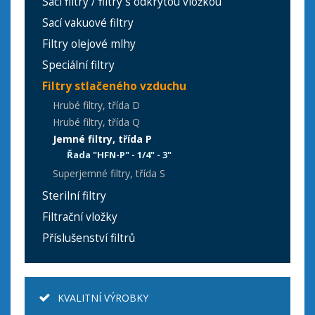
Sací filtry / filtry s odkrytou vložkou
Sací vakuové filtry
Filtry olejové mlhy
Speciální filtry
Filtry stlačeného vzduchu
Hrubé filtry, třída D
Hrubé filtry, třída Q
Jemné filtry, třída P
Řada "HFN-P" - 1/4" - 3"
Superjemné filtry, třída S
Sterilní filtry
Filtrační vložky
Příslušenství filtrů
KVALITNÍ VÝROBKY