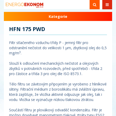
Kategorie
HFN 175 PWD
Filtr stlačeného vzduchu třídy P - jemný filtr pro
odstranění nečistot do velikosti 1 µm, zbytkový olej do 0,5
3
mg/m
.
Slouží k odloučení mechanických nečistot a olejových
zbytků v potrubních rozvodech, před spotřebiči - třída 2
pro částice a třída 3 pro olej dle ISO 8573.1.
Tělo filtru se závitovým připojením je vyrobeno z hliníkové
slitiny. Filtrační médium z borosilikátu má zvláštní úpravu,
která zajišťuje, že vložka aktivně odpuzuje jak olej, tak i
vodu. Vložka se vyznačuje nízkou tlakovou ztrátou.
Součástí filtru je plovákový odvaděč kondenzátu. Filtr je
možno dovybavit manometrem tlakové ztráty typu ESG2.