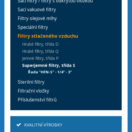
Sací filtry / filtry s odkrytou vložkou
Sací vakuové filtry
Filtry olejové mlhy
Speciální filtry
Filtry stlačeného vzduchu
Hrubé filtry, třída D
Hrubé filtry, třída Q
Jemné filtry, třída P
Superjemné filtry, třída S
Řada "HFN-S" - 1/4" - 3"
Sterilní filtry
Filtrační vložky
Příslušenství filtrů
KVALITNÍ VÝROBKY