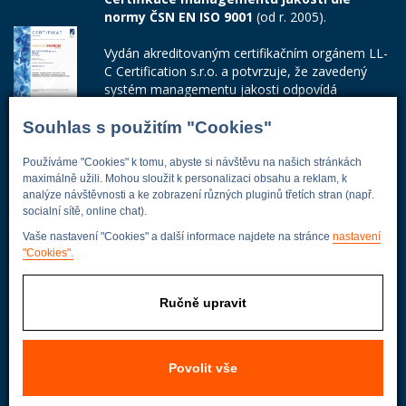
normy ČSN EN ISO 9001
(od r. 2005).
Vydán akreditovaným certifikačním orgánem LL-
C Certification s.r.o. a potvrzuje, že zavedený
systém managementu jakosti odpovídá
požadavkům ČSN EN ISO 9001:2015.
Souhlas s použitím "Cookies"
Číslo certifikátu: 42014103
Používáme "Cookies" k tomu, abyste si návštěvu na našich stránkách
Adresa firmy
maximálně užili. Mohou sloužit k personalizaci obsahu a reklam, k
analýze návštěvnosti a ke zobrazení různých pluginů třetích stran (např.
socialní sítě, online chat).
Vaše nastavení "Cookies" a další informace najdete na stránce
nastavení
"Cookies".
Energoekonom
Wolkerova 433
250 82 Úvaly
Ručně upravit
Praha - východ
Povolit vše