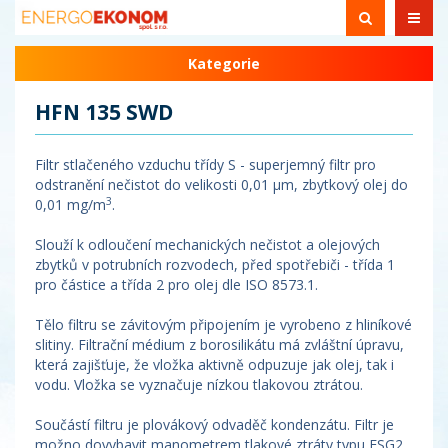
Kategorie
HFN 135 SWD
Filtr stlačeného vzduchu třídy S - superjemný filtr pro
odstranění nečistot do velikosti 0,01 µm, zbytkový olej do
3
0,01 mg/m
.
Slouží k odloučení mechanických nečistot a olejových
zbytků v potrubních rozvodech, před spotřebiči - třída 1
pro částice a třída 2 pro olej dle ISO 8573.1.
Tělo filtru se závitovým připojením je vyrobeno z hliníkové
slitiny. Filtrační médium z borosilikátu má zvláštní úpravu,
která zajišťuje, že vložka aktivně odpuzuje jak olej, tak i
vodu. Vložka se vyznačuje nízkou tlakovou ztrátou.
Součástí filtru je plovákový odvaděč kondenzátu. Filtr je
možno dovybavit manometrem tlakové ztráty typu ESG2.