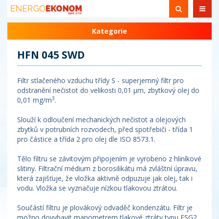
Kategorie
HFN 045 SWD
Filtr stlačeného vzduchu třídy S - superjemný filtr pro
odstranění nečistot do velikosti 0,01 µm, zbytkový olej do
3
0,01 mg/m
.
Slouží k odloučení mechanických nečistot a olejových
zbytků v potrubních rozvodech, před spotřebiči - třída 1
pro částice a třída 2 pro olej dle ISO 8573.1.
Tělo filtru se závitovým připojením je vyrobeno z hliníkové
slitiny. Filtrační médium z borosilikátu má zvláštní úpravu,
která zajišťuje, že vložka aktivně odpuzuje jak olej, tak i
vodu. Vložka se vyznačuje nízkou tlakovou ztrátou.
Součástí filtru je plovákový odvaděč kondenzátu. Filtr je
možno dovybavit manometrem tlakové ztráty typu ESG2.