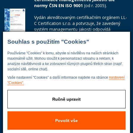
normy ČSN EN ISO 9001
(od r. 2005).
Vydán akreditovaným certifikačním orgánem LL-
C Certification s.r.o. a potvrzuje, že zavedený
systém managementu jakosti odpovídá
požadavkům ČSN EN ISO 9001:2015.
Souhlas s použitím "Cookies"
Číslo certifikátu: 42014103
Používáme "Cookies" k tomu, abyste si návštěvu na našich stránkách
Adresa firmy
maximálně užili. Mohou sloužit k personalizaci obsahu a reklam, k
analýze návštěvnosti a ke zobrazení různých pluginů třetích stran (např.
socialní sítě, online chat).
Vaše nastavení "Cookies" a další informace najdete na stránce
nastavení
"Cookies".
Energoekonom
Wolkerova 433
250 82 Úvaly
Ručně upravit
Praha - východ
Povolit vše