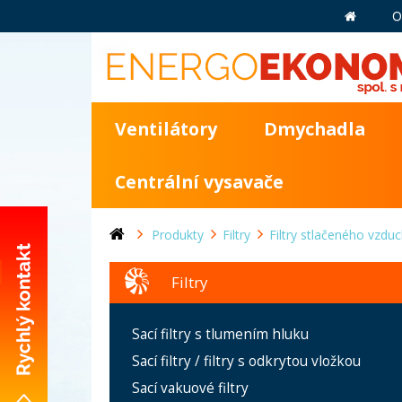
O
Ventilátory
Dmychadla
Centrální vysavače
Produkty
Filtry
Filtry stlačeného vzdu
Filtry
+420 281 981 055
Sací filtry s tlumením hluku
info@energoekonom.cz
Sací filtry / filtry s odkrytou vložkou
Wolkerova 433
Sací vakuové filtry
CZ-250 82 Úvaly