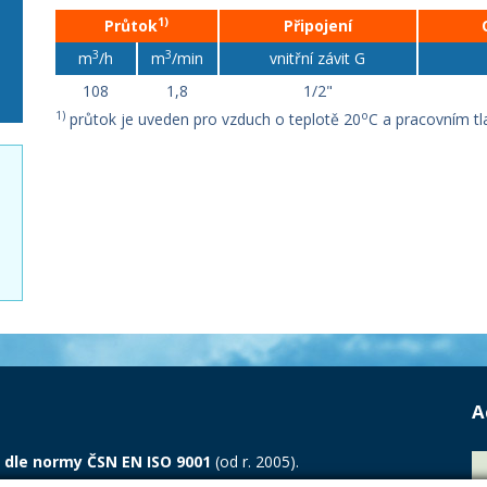
1)
Průtok
Připojení
3
3
m
/h
m
/min
vnitřní závit G
108
1,8
1/2"
1)
o
průtok je uveden pro vzduch o teplotě 20
C a pracovním tl
A
 dle normy ČSN EN ISO 9001
(od r. 2005).