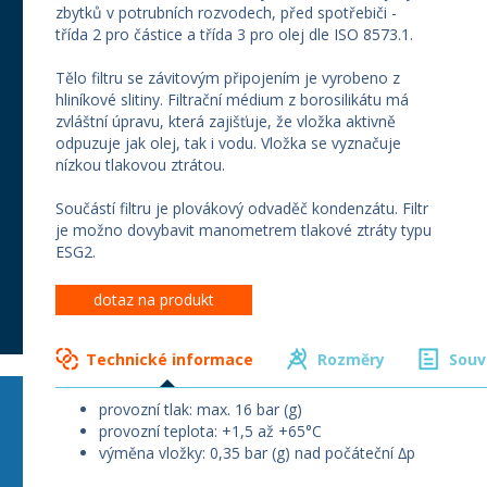
zbytků v potrubních rozvodech, před spotřebiči -
třída 2 pro částice a třída 3 pro olej dle ISO 8573.1.
Tělo filtru se závitovým připojením je vyrobeno z
hliníkové slitiny. Filtrační médium z borosilikátu má
zvláštní úpravu, která zajišťuje, že vložka aktivně
odpuzuje jak olej, tak i vodu. Vložka se vyznačuje
nízkou tlakovou ztrátou.
Součástí filtru je plovákový odvaděč kondenzátu. Filtr
je možno dovybavit manometrem tlakové ztráty typu
ESG2.
dotaz na produkt
Technické informace
Rozměry
Souv
provozní tlak: max. 16 bar (g)
provozní teplota: +1,5 až +65°C
výměna vložky: 0,35 bar (g) nad počáteční ∆p