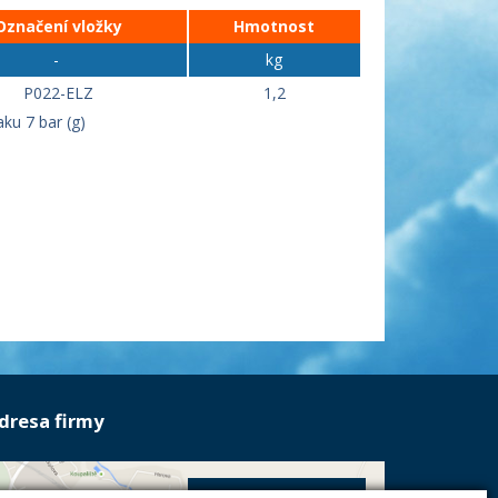
Označení vložky
Hmotnost
-
kg
P022-ELZ
1,2
aku 7 bar (g)
dresa firmy