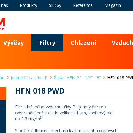
 nás
Produkty
Služby
Reference
Magazín
Vývěvy
Filtry
Chlazení
Vzduch
chu
Jemné filtry, třída P
Řada "HFN-P" - 1/4" - 3"
HFN 018 PW
HFN 018 PWD
Filtr stlačeného vzduchu třídy P - jemný filtr pro
odstranění nečistot do velikosti 1 µm, zbytkový olej
3
do 0,5 mg/m
.
Slouží k odloučení mechanických nečistot a olejových