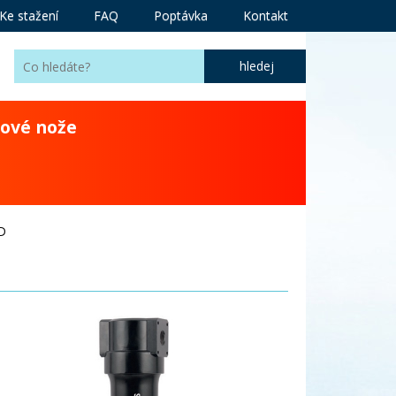
Ke stažení
FAQ
Poptávka
Kontakt
ové nože
D