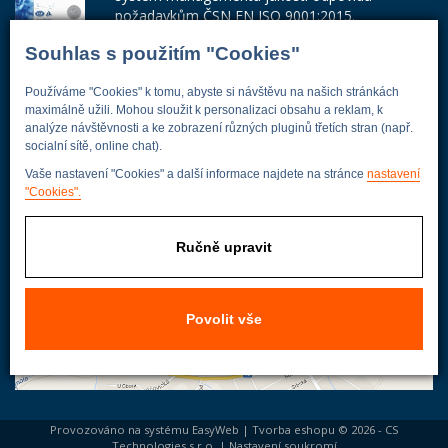
požadavkům ČSN EN ISO 9001:2015.
Souhlas s použitím "Cookies"
Číslo certifikátu: 42014103
Adresa firmy
Používáme "Cookies" k tomu, abyste si návštěvu na našich stránkách
maximálně užili. Mohou sloužit k personalizaci obsahu a reklam, k
analýze návštěvnosti a ke zobrazení různých pluginů třetích stran (např.
socialní sítě, online chat).
Vaše nastavení "Cookies" a další informace najdete na stránce
nastavení
Energoekonom
"Cookies".
Wolkerova 433
250 82 Úvaly
Ručně upravit
Praha - východ
Povolit vše
Provozováno na systému
EasyWeb
|
Tvorba eshopu
© 2026 - CS
Technologies s.r.o.
|
Nastavení soukromí