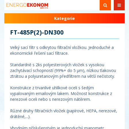
Kategorie
FT-485P(2)-DN300
Velký sací filtr s odkrytou filtrační vložkou. Jednoduché a
ekonomické řešení sací filtrace.
Standardně s 2ks polyesterových vložek s vysokou
zachytávací schopností (99%+ do 5 µm), nízkou tlakovou
ztrátou a polyuretanovým předfiltrem na větší nečistoty.
Konstrukce z trvanlivé uhlíkové oceli s šedým
vypalovaným emailovým lakem. Možnost konstrukce z
nerezové oceli nebo s nerezovým nátěrem.
Různé druhy filtračních vložek (papírové, HEPA, nerezové,
drátěné,...).
Vhodným příslušenstvím je jednoduchý manometr