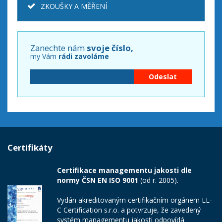
ZKOUŠKY A MĚŘENÍ
Zanechte nám
svoje číslo,
my Vám
rádi zavoláme
Certifikáty
Certifikace managementu jakosti dle
normy ČSN EN ISO 9001
(od r. 2005).
Vydán akreditovaným certifikačním orgánem LL-
C Certification s.r.o. a potvrzuje, že zavedený
systém managementu jakosti odpovídá