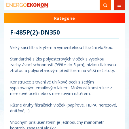
Kategorie
F-485P(2)-DN350
Velký sací filtr s krytem a vyměnitelnou filtrační vložkou.
Standardně s 2ks polyesterových vložek s vysokou
zachytávací schopností (99%+ do 5 µm), nízkou tlakovou
ztrátou a polyuretanovým předfiltrem na větší nečistoty.
Konstrukce z trvanlivé uhlíkové oceli s šedým
vypalovaným emailovým lakem. Možnost konstrukce z
nerezové oceli nebo s nerezovým nátěrem.
Různé druhy filtračních vložek (papírové, HEPA, nerezové,
drátěné,...).
Vhodným příslušenstvím je jednoduchý manometr
kontroly zanesení vložky.