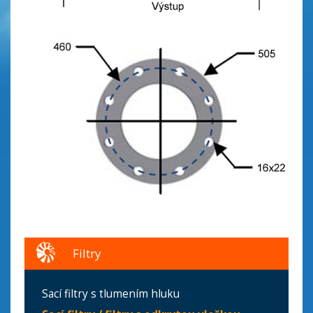
Filtry
Sací filtry s tlumením hluku