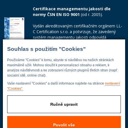
Certifikace managementu jakosti dle
normy ČSN EN ISO 9001
(od r. 2005).
Vydán akreditovaným certifikačním orgánem LL-
C Certification s.r.o. a potvrzuje, že zavedený
systém managementu jakosti odpovídá
požadavkům ČSN EN ISO 9001:2015.
Souhlas s použitím "Cookies"
Číslo certifikátu: 42014103
Používáme "Cookies" k tomu, abyste si návštěvu na našich stránkách
Adresa firmy
maximálně užili. Mohou sloužit k personalizaci obsahu a reklam, k
analýze návštěvnosti a ke zobrazení různých pluginů třetích stran (např.
socialní sítě, online chat).
Vaše nastavení "Cookies" a další informace najdete na stránce
nastavení
"Cookies".
Energoekonom
Wolkerova 433
250 82 Úvaly
Ručně upravit
Praha - východ
Povolit vše