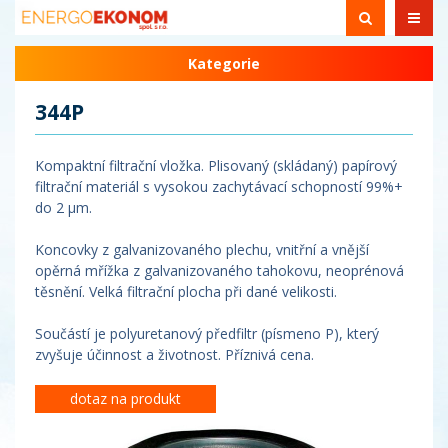
Kategorie
344P
Kompaktní filtrační vložka. Plisovaný (skládaný) papírový
filtrační materiál s vysokou zachytávací schopností 99%+
do 2 µm.
Koncovky z galvanizovaného plechu, vnitřní a vnější
opěrná mřížka z galvanizovaného tahokovu, neoprénová
těsnění. Velká filtrační plocha při dané velikosti.
Součástí je polyuretanový předfiltr (písmeno P), který
zvyšuje účinnost a životnost. Příznivá cena.
dotaz na produkt