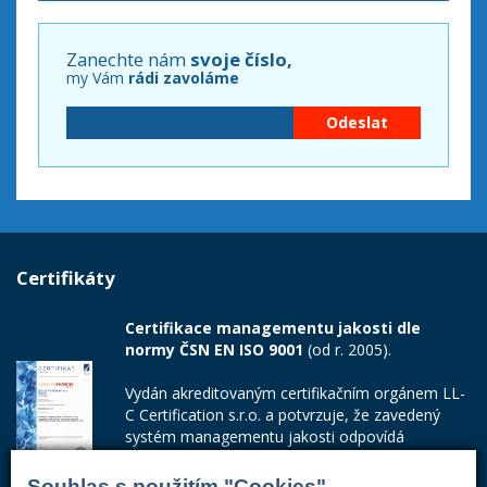
Zanechte nám
svoje číslo,
my Vám
rádi zavoláme
Certifikáty
Certifikace managementu jakosti dle
normy ČSN EN ISO 9001
(od r. 2005).
Vydán akreditovaným certifikačním orgánem LL-
C Certification s.r.o. a potvrzuje, že zavedený
systém managementu jakosti odpovídá
požadavkům ČSN EN ISO 9001:2015.
Souhlas s použitím "Cookies"