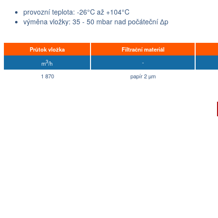
provozní teplota: -26°C až +104°C
výměna vložky: 35 - 50 mbar nad počáteční ∆p
Průtok vložka
Filtrační materiál
3
-
m
/h
1 870
papír 2 µm