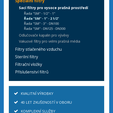
Speciální filtry
Sací filtry pro vysoce prašná prostředí
Řada "SM" - 1/2" - 1"
Řada "SM" - 1" - 2 1/2"
Řada "SM" - 3" - DN100
Řada "SM" - DN125 - DN300
Odlučovače kapalin pro vývěvy
Vakuové filtry pro velmi prašná média
Filtry stlačeného vzduchu
Sterilní filtry
Filtrační vložky
Příslušenství filtrů
KVALITNÍ VÝROBKY
40 LET ZKUŠENOSTÍ V OBORU
KOMPLEXNÍ SLUŽBY