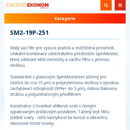
Kategorie
SM2-19P-251
Malý sací filtr pro vysoce prašná a znečištěná prostředí.
Unikátní kombinace odstředivého předčističe SpinMeister,
který odstraní větší nečistoty a sacího filtru s jemnou
vložkou.
Standardně s plastovým SpinMeisterem (účinný pro
částice do cca 15 µm) a polyesterovou vložkou s vysokou
zachytávací schopností (99%+ do 5 µm), nízkou tlakovou
ztrátou a polyuretanovým předfiltrem.
Konstrukce z trvanlivé uhlíkové oceli s černým
vypalovaným práškovým povlakem. Tažený kryt filtru
(žádné svary - nižší náchylnost ke korozi a vibracím).
Nerezové torzní svorky.