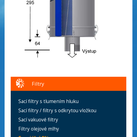
Filtry
Sací filtry s tlumením hluku
Sací filtry / filtry s odkrytou vložkou
Sací vakuové filtry
Filtry olejové mlhy