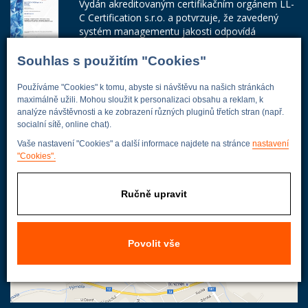
Vydán akreditovaným certifikačním orgánem LL-
C Certification s.r.o. a potvrzuje, že zavedený
systém managementu jakosti odpovídá
požadavkům ČSN EN ISO 9001:2015.
Souhlas s použitím "Cookies"
Číslo certifikátu: 42014103
Používáme "Cookies" k tomu, abyste si návštěvu na našich stránkách
Adresa firmy
maximálně užili. Mohou sloužit k personalizaci obsahu a reklam, k
analýze návštěvnosti a ke zobrazení různých pluginů třetích stran (např.
socialní sítě, online chat).
Vaše nastavení "Cookies" a další informace najdete na stránce
nastavení
Energoekonom
"Cookies".
Wolkerova 433
250 82 Úvaly
Ručně upravit
Praha - východ
Povolit vše