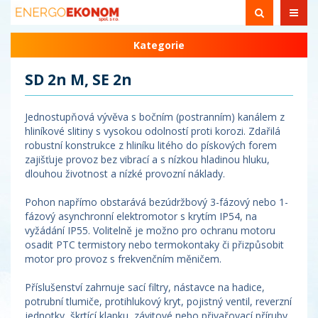
Kategorie
SD 2n M, SE 2n
Jednostupňová vývěva s bočním (postranním) kanálem z
hliníkové slitiny s vysokou odolností proti korozi. Zdařilá
robustní konstrukce z hliníku litého do pískových forem
zajišťuje provoz bez vibrací a s nízkou hladinou hluku,
dlouhou životnost a nízké provozní náklady.
Pohon napřímo obstarává bezúdržbový 3-fázový nebo 1-
fázový asynchronní elektromotor s krytím IP54, na
vyžádání IP55. Volitelně je možno pro ochranu motoru
osadit PTC termistory nebo termokontaky či přizpůsobit
motor pro provoz s frekvenčním měničem.
Příslušenství zahrnuje sací filtry, nástavce na hadice,
potrubní tlumiče, protihlukový kryt, pojistný ventil, reverzní
jednotky, škrtící klapku, závitové nebo přivařovací příruby