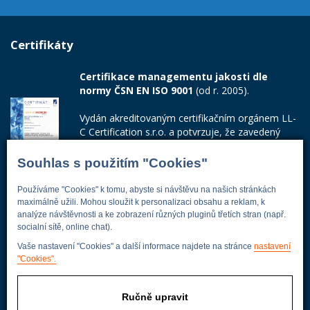
Certifikáty
Certifikace managementu jakosti dle
normy ČSN EN ISO 9001
(od r. 2005).
Vydán akreditovaným certifikačním orgánem LL-
C Certification s.r.o. a potvrzuje, že zavedený
systém managementu jakosti odpovídá
požadavkům ČSN EN ISO 9001:2015.
Souhlas s použitím "Cookies"
Číslo certifikátu: 42014103
Používáme "Cookies" k tomu, abyste si návštěvu na našich stránkách
maximálně užili. Mohou sloužit k personalizaci obsahu a reklam, k
Adresa firmy
analýze návštěvnosti a ke zobrazení různých pluginů třetích stran (např.
socialní sítě, online chat).
Vaše nastavení "Cookies" a další informace najdete na stránce
nastavení
"Cookies".
Energoekonom
Wolkerova 433
Ručně upravit
250 82 Úvaly