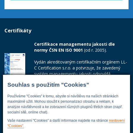
Certifikáty
Certifikace managementu jakosti dle
normy ČSN EN ISO 9001
(od r. 2005).
Vydán akreditovaným certifikačním orgánem LL-
C Certification s.r.o. a potvrzuje, že zavedený
systém managementu jakosti odpovídá
požadavkům ČSN EN ISO 9001:2015.
Souhlas s použitím "Cookies"
Číslo certifikátu: 42014103
Používáme "Cookies" k tomu, abyste si návštěvu na našich stránkách
Adresa firmy
maximálně užili. Mohou sloužit k personalizaci obsahu a reklam, k
analýze návštěvnosti a ke zobrazení různých pluginů třetích stran (např.
socialní sítě, online chat).
Vaše nastavení "Cookies" a další informace najdete na stránce
nastavení
"Cookies".
Energoekonom