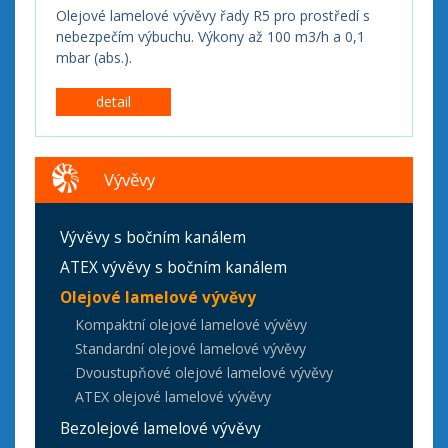
Olejové lamelové vývěvy řady R5 pro prostředí s
nebezpečím výbuchu. Výkony až 100 m3/h a 0,1
mbar (abs.).
detail
Vývěvy
Vývěvy s bočním kanálem
ATEX vývěvy s bočním kanálem
Olejové lamelové vývěvy
Kompaktní olejové lamelové vývěvy
Standardní olejové lamelové vývěvy
Dvoustupňové olejové lamelové vývěvy
ATEX olejové lamelové vývěvy
Bezolejové lamelové vývěvy