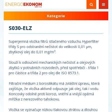
Kategorie
S030-ELZ
Superjemná vložka filtrů stlačeného vzduchu Hyperfilter
třídy S pro odstranění nečistot do velikosti 0,01 µm,
3
zbytkový olej do 0,01 mg/m
.
Slouží k odloučení mechanických nečistot a olejových
zbytků v potrubních rozvodech, před spotřebiči - třída 1
pro částice a třída 2 pro olej dle ISO 8573.1.
Filtrační médium z borosilikátu má zvláštní úpravu, která
zajišťuje, že vložka aktivně odpuzuje jak olej, tak i vodu.
Koncovky odolné proti korozi, vnitřní a vnější opěrná
mřížka z nerezového tahokovu.
Vložka se vyznačuje nízkou tlakovou ztrátou a dlouhou