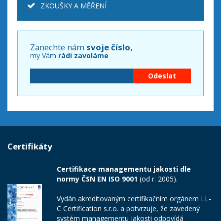
ZKOUŠKY A MĚŘENÍ
Zanechte nám
svoje číslo,
my Vám
rádi zavoláme
Certifikáty
Certifikace managementu jakosti dle
normy ČSN EN ISO 9001
(od r. 2005).
Vydán akreditovaným certifikačním orgánem LL-
C Certification s.r.o. a potvrzuje, že zavedený
systém managementu jakosti odpovídá