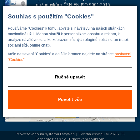
požadavkům ČSN EN ISO 9001:2015.
Souhlas s použitím "Cookies"
Číslo certifikátu: 42014103
Adresa firmy
Používáme "Cookies" k tomu, abyste si návštěvu na našich stránkách
maximálně užili. Mohou sloužit k personalizaci obsahu a reklam, k
analýze návštěvnosti a ke zobrazení různých pluginů třetích stran (např.
socialní sítě, online chat).
Vaše nastavení "Cookies" a další informace najdete na stránce
nastavení
Energoekonom
"Cookies".
Wolkerova 433
250 82 Úvaly
Ručně upravit
Praha - východ
Povolit vše
Provozováno na systému
EasyWeb
|
Tvorba eshopu
© 2026 - CS
Technologies s.r.o.
|
Nastavení soukromí