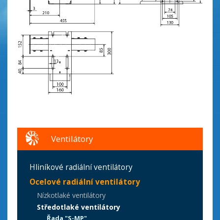
Ventilátory
Hliníkové radiální ventilátory
Ocelové radiální ventilátory
Nízkotlaké ventilátory
Středotlaké ventilátory
Řada "S-MP"