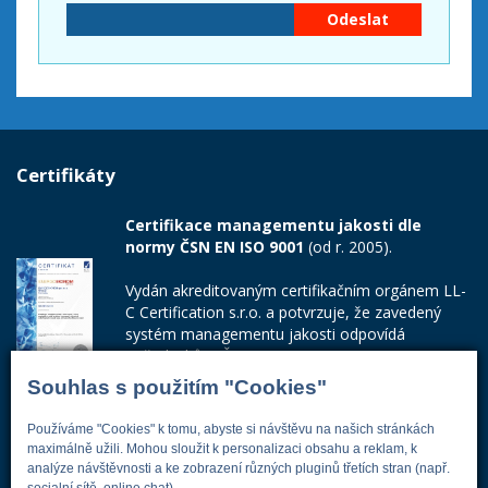
Certifikáty
Certifikace managementu jakosti dle
normy ČSN EN ISO 9001
(od r. 2005).
Vydán akreditovaným certifikačním orgánem LL-
C Certification s.r.o. a potvrzuje, že zavedený
systém managementu jakosti odpovídá
požadavkům ČSN EN ISO 9001:2015.
Souhlas s použitím "Cookies"
Číslo certifikátu: 42014103
Používáme "Cookies" k tomu, abyste si návštěvu na našich stránkách
Adresa firmy
maximálně užili. Mohou sloužit k personalizaci obsahu a reklam, k
analýze návštěvnosti a ke zobrazení různých pluginů třetích stran (např.
socialní sítě, online chat).