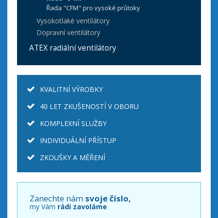
Řada "CFM" pro vysoké průtoky
Vysokotlaké ventilátory
Dopravní ventilátory
ATEX radiální ventilátory
KVALITNÍ VÝROBKY
40 LET ZKUŠENOSTÍ V OBORU
KOMPLEXNÍ SLUŽBY
INDIVIDUÁLNÍ PŘÍSTUP
ZKOUŠKY A MĚŘENÍ
Zanechte nám
svoje číslo,
my Vám
rádi zavoláme