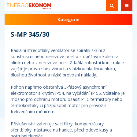
Kategorie
S-MP 345/30
Radiální středotlaký ventilátor se spirální skříní z
konstrukční nebo nerezové oceli a s oběžným kolem z
hliníku nebo z nerezové oceli. Zdařilá robustní konstrukce
zajišťuje provoz bez vibrací a s nízkou hladinou hluku,
dlouhou životnost a nízké provozní náklady.
Pohon napřímo obstarává 3-fázový asynchronní
elektromotor s krytím IP54, na vyžádání IP 55. Volitelně je
možno pro ochranu motoru osadit PTC termistory nebo
termokontaky či přizpůsobit motor pro provoz s
frekvenčním měničem.
Příslušenství zahrnuje sací filtry, kompenzátory,
silentbloky, nástavce na hadice, přechodové kusy a
potrubní tlumiče.