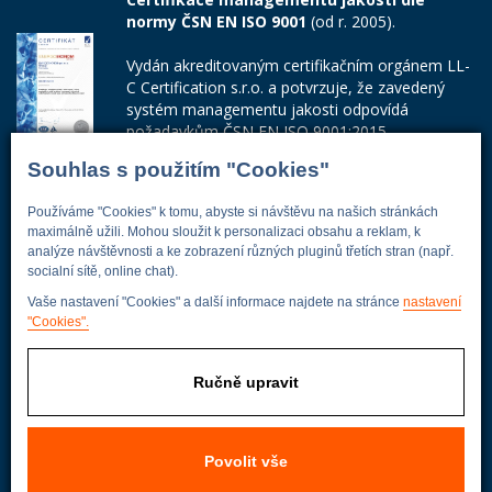
normy ČSN EN ISO 9001
(od r. 2005).
Vydán akreditovaným certifikačním orgánem LL-
C Certification s.r.o. a potvrzuje, že zavedený
systém managementu jakosti odpovídá
požadavkům ČSN EN ISO 9001:2015.
Souhlas s použitím "Cookies"
Číslo certifikátu: 42014103
Adresa firmy
Používáme "Cookies" k tomu, abyste si návštěvu na našich stránkách
maximálně užili. Mohou sloužit k personalizaci obsahu a reklam, k
analýze návštěvnosti a ke zobrazení různých pluginů třetích stran (např.
socialní sítě, online chat).
Vaše nastavení "Cookies" a další informace najdete na stránce
nastavení
Energoekonom
"Cookies".
Wolkerova 433
250 82 Úvaly
Ručně upravit
Praha - východ
Povolit vše