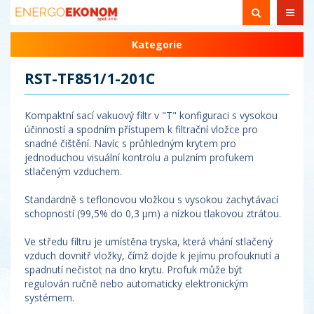
Kategorie
RST-TF851/1-201C
Kompaktní sací vakuový filtr v "T" konfiguraci s vysokou
účinností a spodním přístupem k filtrační vložce pro
snadné čištění. Navíc s průhledným krytem pro
jednoduchou visuální kontrolu a pulzním profukem
stlačeným vzduchem.
Standardně s teflonovou vložkou s vysokou zachytávací
schopností (99,5% do 0,3 µm) a nízkou tlakovou ztrátou.
Ve středu filtru je umístěna tryska, která vhání stlačený
vzduch dovnitř vložky, čímž dojde k jejímu profouknutí a
spadnutí nečistot na dno krytu. Profuk může být
regulován ručně nebo automaticky elektronickým
systémem.