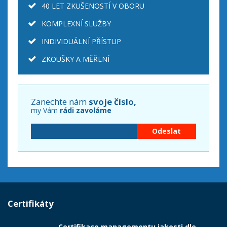
40 LET ZKUŠENOSTÍ V OBORU
KOMPLEXNÍ SLUŽBY
INDIVIDUÁLNÍ PŘÍSTUP
ZKOUŠKY A MĚŘENÍ
Zanechte nám
svoje číslo,
my Vám
rádi zavoláme
Certifikáty
Certifikace managementu jakosti dle