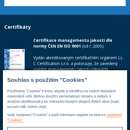
Certifikáty
Certifikace managementu jakosti dle
normy ČSN EN ISO 9001
(od r. 2005).
Vydán akreditovaným certifikačním orgánem LL-
C Certification s.r.o. a potvrzuje, že zavedený
systém managementu jakosti odpovídá
požadavkům ČSN EN ISO 9001:2015.
Souhlas s použitím "Cookies"
Číslo certifikátu: 42014103
Používáme "Cookies" k tomu, abyste si návštěvu na našich stránkách
Adresa firmy
maximálně užili. Mohou sloužit k personalizaci obsahu a reklam, k
analýze návštěvnosti a ke zobrazení různých pluginů třetích stran (např.
socialní sítě, online chat).
Vaše nastavení "Cookies" a další informace najdete na stránce
nastavení
"Cookies".
Energoekonom