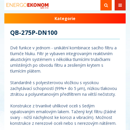
Kategorie
QB-275P-DN100
Dvě funkce v jednom - unikátní kombinace sacího filtru a
tlumiče hluku. Filtr je vybaven integrovaným reaktivním
akustickým systémem s několika tlumícími trubičkami
umístěných po obvodu filtru a zesíleným krytem s
tlumícím plátem.
Standardně s polyesterovou vložkou s vysokou
zachytávací schopností (99%+ do 5 µm), nízkou tlakovou
ztrátou a polyuretanovým předfiltrem na větší nečistoty.
Konstrukce z trvanlivé uhlíkové oceli s šedým
vypalovaným emailovým lakem. Tažený kryt filtru (žádné
svary - nižší náchylnost ke korozi a vibracím). Možnost
konstrukce z nerezové oceli nebo s nerezovým nátěrem.