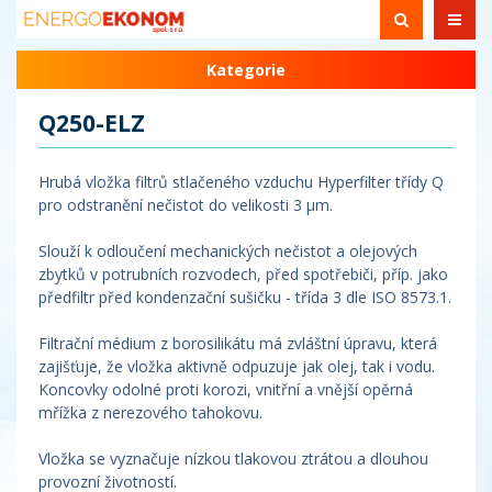
Kategorie
Q250-ELZ
Hrubá vložka filtrů stlačeného vzduchu Hyperfilter třídy Q
pro odstranění nečistot do velikosti 3 µm.
Slouží k odloučení mechanických nečistot a olejových
zbytků v potrubních rozvodech, před spotřebiči, příp. jako
předfiltr před kondenzační sušičku - třída 3 dle ISO 8573.1.
Filtrační médium z borosilikátu má zvláštní úpravu, která
zajišťuje, že vložka aktivně odpuzuje jak olej, tak i vodu.
Koncovky odolné proti korozi, vnitřní a vnější opěrná
mřížka z nerezového tahokovu.
Vložka se vyznačuje nízkou tlakovou ztrátou a dlouhou
provozní životností.