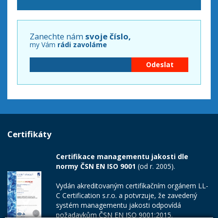
Zanechte nám
svoje číslo,
my Vám
rádi zavoláme
Certifikáty
Certifikace managementu jakosti dle
normy ČSN EN ISO 9001
(od r. 2005).
Vydán akreditovaným certifikačním orgánem LL-
C Certification s.r.o. a potvrzuje, že zavedený
systém managementu jakosti odpovídá
požadavkům ČSN EN ISO 9001:2015.