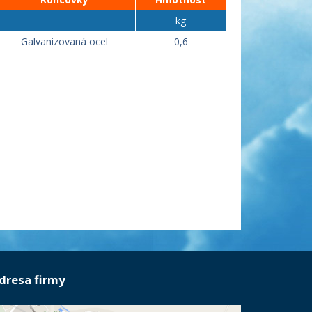
-
kg
Galvanizovaná ocel
0,6
dresa firmy