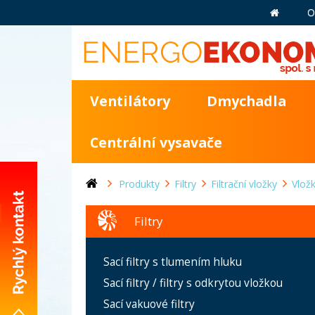
O
Ventilátory
Dmychadla
Centrální vysavače
Produkty
Filtry
Filtrační vložky
Vlož
Filtry
+420 281 981 055
Sací filtry s tlumením hluku
info@energoekonom.cz
Sací filtry / filtry s odkrytou vložkou
Wolkerova 433
Sací vakuové filtry
CZ-250 82 Úvaly