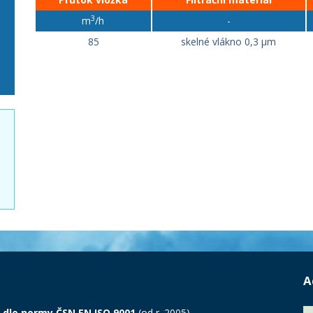
3
m
/h
-
85
skelné vlákno 0,3 µm
A
 dle normy ČSN EN ISO 9001
(od r. 2005).