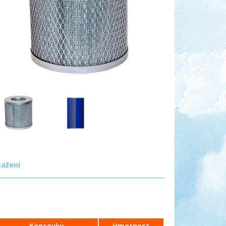
tažení
Koncovky
Hmotnost