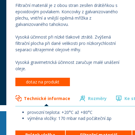
Filtrační materiál je z obou stran zesílen drátěňkou s
epoxidovým povlakem. Koncovky z galvanizovaného
plechu, vnitřní a vnější opěrná mřížka z
galvanizovaného tahokovu.
Vysoká účinnost při nízké tlakové ztrátě. Zvýšená
filtrační plocha při dané velikosti pro nízkorychlostní
separaci ultrajemné olejové mlhy.
Vysoká gravimetrická účinnost zaručuje malé unášení
oleje.
dotaz na produkt
Technické informace
Rozměry
Ke s
provozní teplota: +20°C až +80°C
výměna vložky: 170 mbar nad počáteční ∆p
Průtok vložka
Filtrační materiál