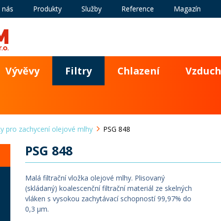
 nás
Produkty
Služby
Reference
Magazín
Vývěvy
Filtry
Chlazení
Vzduch
ky pro zachycení olejové mlhy
PSG 848
PSG 848
Malá filtrační vložka olejové mlhy. Plisovaný
(skládaný) koalescenční filtrační materiál ze skelných
vláken s vysokou zachytávací schopností 99,97% do
0,3 µm.