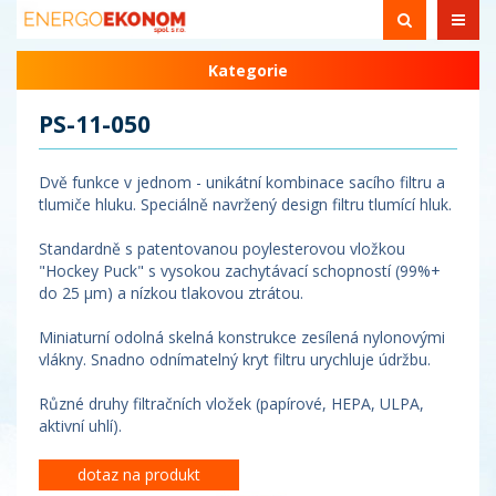
Kategorie
PS-11-050
Dvě funkce v jednom - unikátní kombinace sacího filtru a
tlumiče hluku. Speciálně navržený design filtru tlumící hluk.
Standardně s patentovanou poylesterovou vložkou
"Hockey Puck" s vysokou zachytávací schopností (99%+
do 25 µm) a nízkou tlakovou ztrátou.
Miniaturní odolná skelná konstrukce zesílená nylonovými
vlákny. Snadno odnímatelný kryt filtru urychluje údržbu.
Různé druhy filtračních vložek (papírové, HEPA, ULPA,
aktivní uhlí).
dotaz na produkt