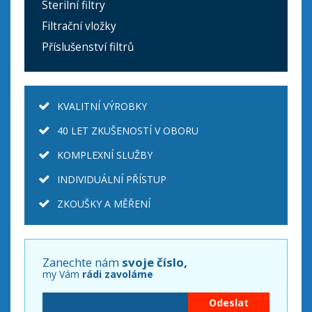
Sterilní filtry
Filtrační vložky
Příslušenství filtrů
KVALITNÍ VÝROBKY
40 LET ZKUŠENOSTÍ V OBORU
KOMPLEXNÍ SLUŽBY
INDIVIDUÁLNÍ PŘÍSTUP
ZKOUŠKY A MĚŘENÍ
Zanechte nám
svoje číslo,
my Vám
rádi zavoláme