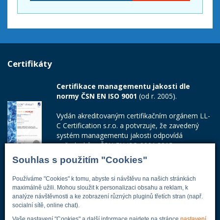
Certifikáty
Certifikace managementu jakosti dle
normy ČSN EN ISO 9001
(od r. 2005).
Vydán akreditovaným certifikačním orgánem LL-
C Certification s.r.o. a potvrzuje, že zavedený
systém managementu jakosti odpovídá
požadavkům ČSN EN ISO 9001:2015.
Souhlas s použitím "Cookies"
Číslo certifikátu: 42014103
Používáme "Cookies" k tomu, abyste si návštěvu na našich stránkách
Adresa firmy
maximálně užili. Mohou sloužit k personalizaci obsahu a reklam, k
analýze návštěvnosti a ke zobrazení různých pluginů třetích stran (např.
socialní sítě, online chat).
Vaše nastavení "Cookies" a další informace najdete na stránce
nastavení