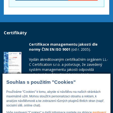
Certifikáty
Certifikace managementu jakosti dle
normy ČSN EN ISO 9001
(od r. 2005).
Vydán akreditovaným certifikačním orgánem LL-
C Certification s.r.o. a potvrzuje, že zavedený
systém managementu jakosti odpovídá
požadavkům ČSN EN ISO 9001:2015.
Souhlas s použitím "Cookies"
Číslo certifikátu: 42014103
Používáme "Cookies" k tomu, abyste si návštěvu na našich stránkách
Adresa firmy
maximálně užili. Mohou sloužit k personalizaci obsahu a reklam, k
analýze návštěvnosti a ke zobrazení různých pluginů třetích stran (např.
socialní sítě, online chat).
Vaše nastavení "Cookies" a další informace najdete na stránce
nastavení