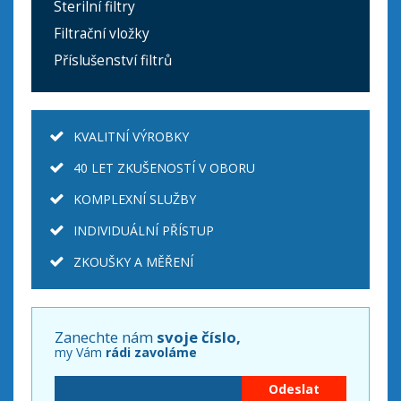
Sterilní filtry
Filtrační vložky
Příslušenství filtrů
KVALITNÍ VÝROBKY
40 LET ZKUŠENOSTÍ V OBORU
KOMPLEXNÍ SLUŽBY
INDIVIDUÁLNÍ PŘÍSTUP
ZKOUŠKY A MĚŘENÍ
Zanechte nám
svoje číslo,
my Vám
rádi zavoláme