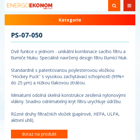
Kategorie
PS-07-050
Dvě funkce v jednom - unikátní kombinace sacího filtru a
tlumiče hluku. Speciálně navržený design filtru tlumící hluk.
Standardně s patentovanou poylesterovou vložkou
"Hockey Puck" s vysokou zachytávací schopností (99%+
do 25 µm) a nízkou tlakovou ztrátou.
Miniaturní odolná skelná konstrukce zesílená nylonovými
vlákny. Snadno odnímatelný kryt filtru urychluje údržbu.
Různé druhy filtračních vložek (papírové, HEPA, ULPA,
aktivní uhlí).
dotaz na produkt