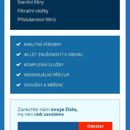
Sterilní filtry
Filtrační vložky
Příslušenství filtrů
KVALITNÍ VÝROBKY
40 LET ZKUŠENOSTÍ V OBORU
KOMPLEXNÍ SLUŽBY
INDIVIDUÁLNÍ PŘÍSTUP
ZKOUŠKY A MĚŘENÍ
Zanechte nám
svoje číslo,
my Vám
rádi zavoláme