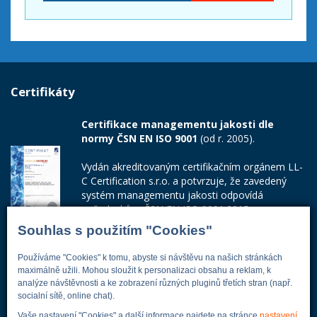
Certifikáty
Certifikace managementu jakosti dle
normy ČSN EN ISO 9001
(od r. 2005).
Vydán akreditovaným certifikačním orgánem LL-
C Certification s.r.o. a potvrzuje, že zavedený
systém managementu jakosti odpovídá
požadavkům ČSN EN ISO 9001:2015.
Souhlas s použitím "Cookies"
Číslo certifikátu: 42014103
Používáme "Cookies" k tomu, abyste si návštěvu na našich stránkách
Adresa firmy
maximálně užili. Mohou sloužit k personalizaci obsahu a reklam, k
analýze návštěvnosti a ke zobrazení různých pluginů třetích stran (např.
socialní sítě, online chat).
Vaše nastavení "Cookies" a další informace najdete na stránce
nastavení