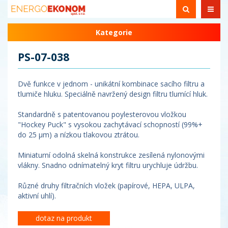
Kategorie
PS-07-038
Dvě funkce v jednom - unikátní kombinace sacího filtru a
tlumiče hluku. Speciálně navržený design filtru tlumící hluk.
Standardně s patentovanou poylesterovou vložkou
"Hockey Puck" s vysokou zachytávací schopností (99%+
do 25 µm) a nízkou tlakovou ztrátou.
Miniaturní odolná skelná konstrukce zesílená nylonovými
vlákny. Snadno odnímatelný kryt filtru urychluje údržbu.
Různé druhy filtračních vložek (papírové, HEPA, ULPA,
aktivní uhlí).
dotaz na produkt