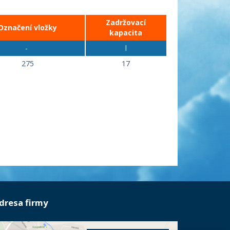
Zadržovací
Označení vložky
kapacita
-
l
275
17
dresa firmy