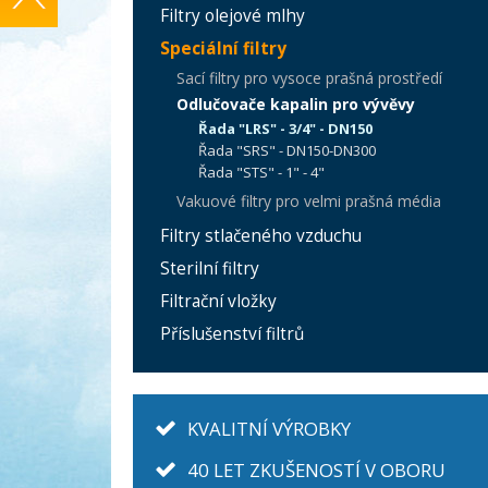
Filtry olejové mlhy
Speciální filtry
Sací filtry pro vysoce prašná prostředí
Odlučovače kapalin pro vývěvy
Řada "LRS" - 3/4" - DN150
Řada "SRS" - DN150-DN300
Řada "STS" - 1" - 4"
Vakuové filtry pro velmi prašná média
Filtry stlačeného vzduchu
Sterilní filtry
Filtrační vložky
Příslušenství filtrů
KVALITNÍ VÝROBKY
40 LET ZKUŠENOSTÍ V OBORU