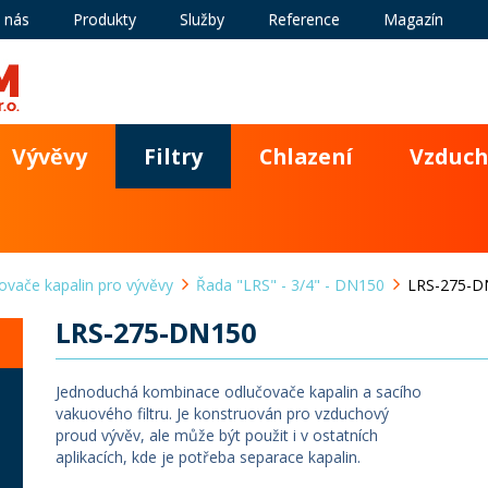
 nás
Produkty
Služby
Reference
Magazín
Vývěvy
Filtry
Chlazení
Vzduch
ovače kapalin pro vývěvy
Řada "LRS" - 3/4" - DN150
LRS-275-D
LRS-275-DN150
Jednoduchá kombinace odlučovače kapalin a sacího
vakuového filtru. Je konstruován pro vzduchový
proud vývěv, ale může být použit i v ostatních
aplikacích, kde je potřeba separace kapalin.