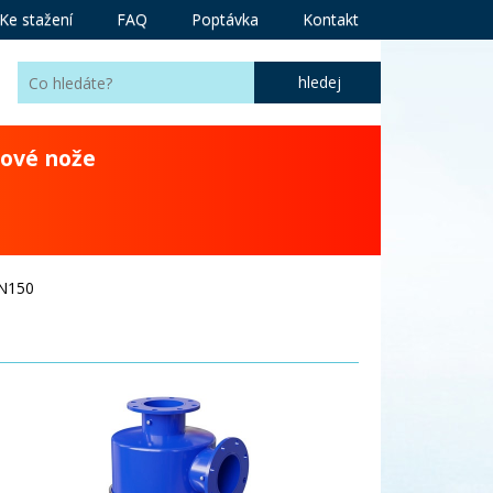
Ke stažení
FAQ
Poptávka
Kontakt
ové nože
N150