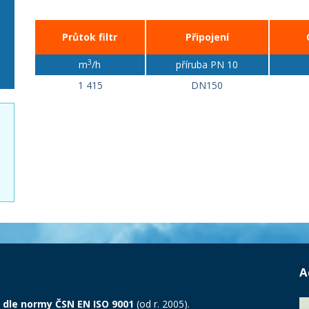
Průtok filtr
Připojení
3
m
/h
příruba PN 10
1 415
DN150
A
 dle normy ČSN EN ISO 9001
(od r. 2005).