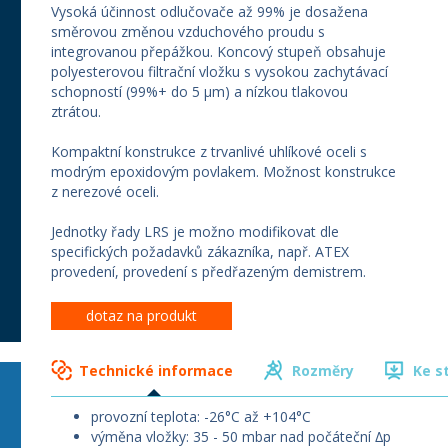
Vysoká účinnost odlučovače až 99% je dosažena
směrovou změnou vzduchového proudu s
integrovanou přepážkou. Koncový stupeň obsahuje
polyesterovou filtrační vložku s vysokou zachytávací
schopností (99%+ do 5 µm) a nízkou tlakovou
ztrátou.
Kompaktní konstrukce z trvanlivé uhlíkové oceli s
modrým epoxidovým povlakem. Možnost konstrukce
z nerezové oceli.
Jednotky řady LRS je možno modifikovat dle
specifických požadavků zákazníka, např. ATEX
provedení, provedení s předřazeným demistrem.
dotaz na produkt
Technické informace
Rozměry
Ke s
provozní teplota: -26°C až +104°C
výměna vložky: 35 - 50 mbar nad počáteční ∆p