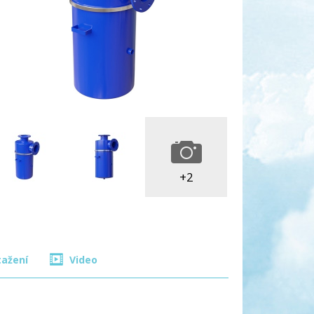
+2
tažení
Video