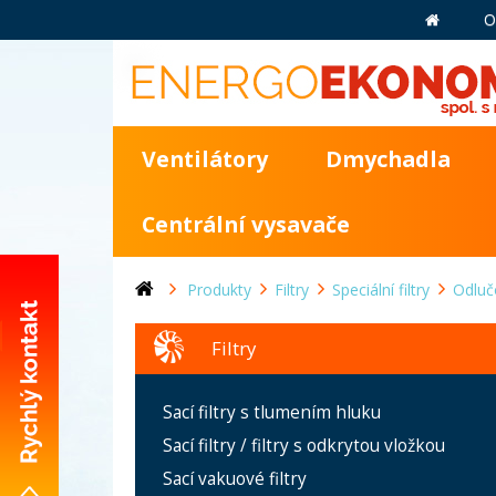
O
Ventilátory
Dmychadla
Centrální vysavače
Produkty
Filtry
Speciální filtry
Odluč
Filtry
+420 281 981 055
Sací filtry s tlumením hluku
info@energoekonom.cz
Sací filtry / filtry s odkrytou vložkou
Wolkerova 433
Sací vakuové filtry
CZ-250 82 Úvaly