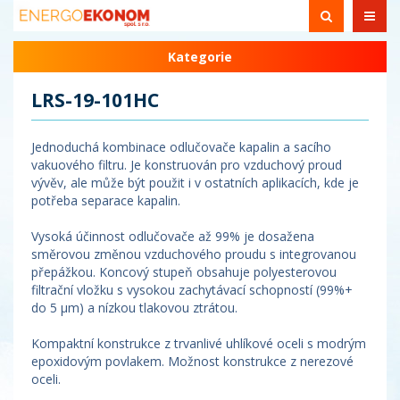
Kategorie
LRS-19-101HC
Jednoduchá kombinace odlučovače kapalin a sacího
vakuového filtru. Je konstruován pro vzduchový proud
vývěv, ale může být použit i v ostatních aplikacích, kde je
potřeba separace kapalin.
Vysoká účinnost odlučovače až 99% je dosažena
směrovou změnou vzduchového proudu s integrovanou
přepážkou. Koncový stupeň obsahuje polyesterovou
filtrační vložku s vysokou zachytávací schopností (99%+
do 5 µm) a nízkou tlakovou ztrátou.
Kompaktní konstrukce z trvanlivé uhlíkové oceli s modrým
epoxidovým povlakem. Možnost konstrukce z nerezové
oceli.