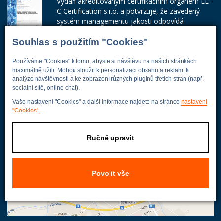
Vydán akreditovaným certifikačním orgánem LL-
C Certification s.r.o. a potvrzuje, že zavedený
systém managementu jakosti odpovídá
požadavkům ČSN EN ISO 9001:2015.
Souhlas s použitím "Cookies"
Číslo certifikátu: 42014103
Používáme "Cookies" k tomu, abyste si návštěvu na našich stránkách
Adresa firmy
maximálně užili. Mohou sloužit k personalizaci obsahu a reklam, k
analýze návštěvnosti a ke zobrazení různých pluginů třetích stran (např.
socialní sítě, online chat).
Vaše nastavení "Cookies" a další informace najdete na stránce
nastavení
Energoekonom
"Cookies".
Wolkerova 433
250 82 Úvaly
Ručně upravit
Praha - východ
Povolit vše