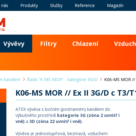
 nás
Produkty
Služby
Reference
Magazín
Vývěvy
Filtry
Chlazení
Vzduch
ím kanálem
Řada "K-MS MOR" - kategorie 3G/D
K06-MS MOR // 
K06-MS MOR // Ex II 3G/D c T3/T
ATEX vývěva s bočním (postranním) kanálem do
výbušného prostředí
kategorie 3G (zóna 2 uvnitř i
vně)
a
3D (zóna 22 uvnitř i vně)
.
Vývěva je jednostupňová, bezmazá, vzduchem