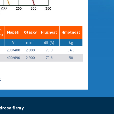
n
Napětí
Otáčky
Hlučnost
Hmotnost
ru
-1
V
min
dB (A)
kg
230/400
2 900
70,3
34,5
400/690
2 900
70,6
50
C
dresa firmy