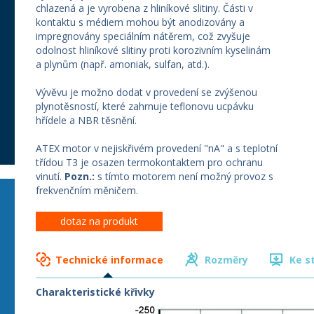
chlazená a je vyrobena z hliníkové slitiny. Části v
kontaktu s médiem mohou být anodizovány a
impregnovány speciálním nátěrem, což zvyšuje
odolnost hliníkové slitiny proti korozivním kyselinám
a plynům (např. amoniak, sulfan, atd.).
Vývěvu je možno dodat v provedení se zvýšenou
plynotěsností, které zahrnuje teflonovu ucpávku
hřídele a NBR těsnění.
ATEX motor v nejiskřivém provedení "nA" a s teplotní
třídou T3 je osazen termokontaktem pro ochranu
vinutí.
Pozn.:
s tímto motorem není možný provoz s
frekvenčním měničem.
dotaz na produkt
Technické informace
Rozměry
Ke s
Charakteristické křivky