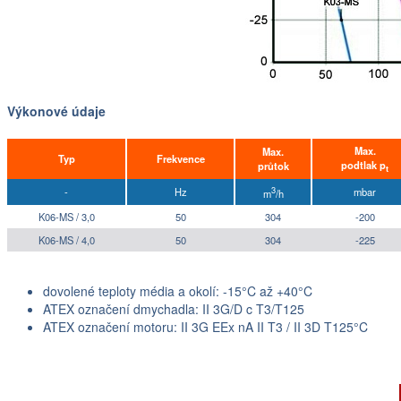
Výkonové údaje
Max.
Max.
Typ
Frekvence
podtlak p
průtok
t
3
-
Hz
mbar
m
/h
K06-MS / 3,0
50
304
-200
K06-MS / 4,0
50
304
-225
dovolené teploty média a okolí: -15°C až +40°C
ATEX označení dmychadla: II 3G/D c T3/T125
ATEX označení motoru: II 3G EEx nA II T3 / II 3D T125°C