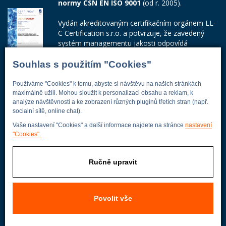
normy ČSN EN ISO 9001
(od r. 2005).
Vydán akreditovaným certifikačním orgánem LL-
C Certification s.r.o. a potvrzuje, že zavedený
systém managementu jakosti odpovídá
požadavkům ČSN EN ISO 9001:2015.
Souhlas s použitím "Cookies"
Číslo certifikátu: 42014103
Používáme "Cookies" k tomu, abyste si návštěvu na našich stránkách
Adresa firmy
maximálně užili. Mohou sloužit k personalizaci obsahu a reklam, k
analýze návštěvnosti a ke zobrazení různých pluginů třetích stran (např.
socialní sítě, online chat).
Vaše nastavení "Cookies" a další informace najdete na stránce
nastavení
Energoekonom
"Cookies".
Wolkerova 433
250 82 Úvaly
Ručně upravit
Praha - východ
Povolit vše