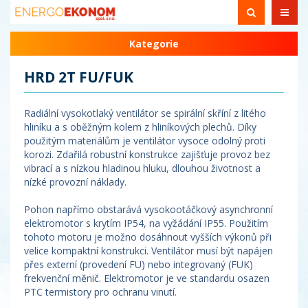
Kategorie
HRD 2T FU/FUK
Radiální vysokotlaký ventilátor se spirální skříní z litého
hliníku a s oběžným kolem z hliníkových plechů. Díky
použitým materiálům je ventilátor vysoce odolný proti
korozi. Zdařilá robustní konstrukce zajišťuje provoz bez
vibrací a s nízkou hladinou hluku, dlouhou životnost a
nízké provozní náklady.
Pohon napřímo obstarává vysokootáčkový asynchronní
elektromotor s krytím IP54, na vyžádání IP55. Použitím
tohoto motoru je možno dosáhnout vyšších výkonů při
velice kompaktní konstrukci. Ventilátor musí být napájen
přes externí (provedení FU) nebo integrovaný (FUK)
frekvenční měnič. Elektromotor je ve standardu osazen
PTC termistory pro ochranu vinutí.