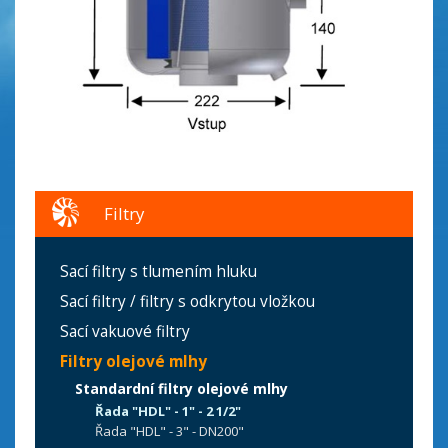
Filtry
Sací filtry s tlumením hluku
Sací filtry / filtry s odkrytou vložkou
Sací vakuové filtry
Filtry olejové mlhy
Standardní filtry olejové mlhy
Řada "HDL" - 1" - 2 1/2"
Řada "HDL" - 3" - DN200"