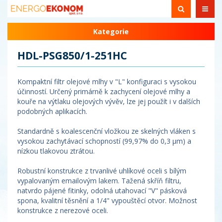
Kategorie
HDL-PSG850/1-251HC
Kompaktní filtr olejové mlhy v "L" konfiguraci s vysokou
účinností. Určený primárně k zachycení olejové mlhy a
kouře na výtlaku olejových vývěv, lze jej použít i v dalších
podobných aplikacích.
Standardně s koalescenční vložkou ze skelných vláken s
vysokou zachytávací schopností (99,97% do 0,3 µm) a
nízkou tlakovou ztrátou.
Robustní konstrukce z trvanlivé uhlíkové oceli s bílým
vypalovaným emailovým lakem. Tažená skříň filtru,
natvrdo pájené fitinky, odolná utahovací "V" pásková
spona, kvalitní těsnění a 1/4" vypouštěcí otvor. Možnost
konstrukce z nerezové oceli.