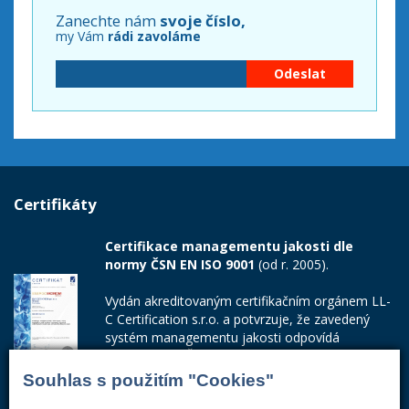
Zanechte nám
svoje číslo,
my Vám
rádi zavoláme
Certifikáty
Certifikace managementu jakosti dle
normy ČSN EN ISO 9001
(od r. 2005).
Vydán akreditovaným certifikačním orgánem LL-
C Certification s.r.o. a potvrzuje, že zavedený
systém managementu jakosti odpovídá
požadavkům ČSN EN ISO 9001:2015.
Souhlas s použitím "Cookies"
Číslo certifikátu: 42014103