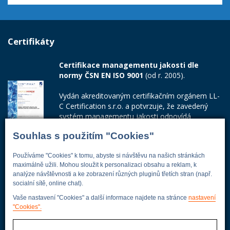
Certifikáty
Certifikace managementu jakosti dle
normy ČSN EN ISO 9001
(od r. 2005).
Vydán akreditovaným certifikačním orgánem LL-
C Certification s.r.o. a potvrzuje, že zavedený
systém managementu jakosti odpovídá
požadavkům ČSN EN ISO 9001:2015.
Souhlas s použitím "Cookies"
Číslo certifikátu: 42014103
Používáme "Cookies" k tomu, abyste si návštěvu na našich stránkách
Adresa firmy
maximálně užili. Mohou sloužit k personalizaci obsahu a reklam, k
analýze návštěvnosti a ke zobrazení různých pluginů třetích stran (např.
socialní sítě, online chat).
Vaše nastavení "Cookies" a další informace najdete na stránce
nastavení
"Cookies".
Energoekonom
Wolkerova 433