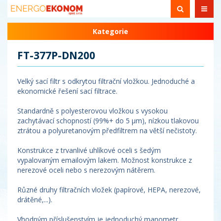
Kategorie
FT-377P-DN200
Velký sací filtr s odkrytou filtrační vložkou. Jednoduché a
ekonomické řešení sací filtrace.
Standardně s polyesterovou vložkou s vysokou
zachytávací schopností (99%+ do 5 µm), nízkou tlakovou
ztrátou a polyuretanovým předfiltrem na větší nečistoty.
Konstrukce z trvanlivé uhlíkové oceli s šedým
vypalovaným emailovým lakem. Možnost konstrukce z
nerezové oceli nebo s nerezovým nátěrem.
Různé druhy filtračních vložek (papírové, HEPA, nerezové,
drátěné,...).
Vhodným příslušenstvím je jednoduchý manometr