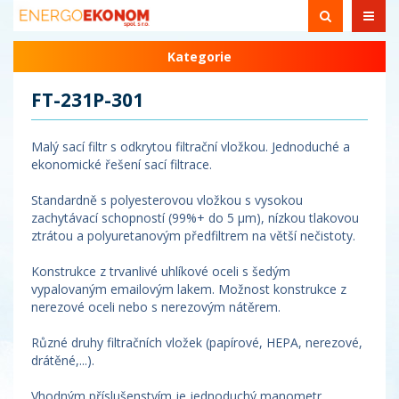
Kategorie
FT-231P-301
Malý sací filtr s odkrytou filtrační vložkou. Jednoduché a
ekonomické řešení sací filtrace.
Standardně s polyesterovou vložkou s vysokou
zachytávací schopností (99%+ do 5 µm), nízkou tlakovou
ztrátou a polyuretanovým předfiltrem na větší nečistoty.
Konstrukce z trvanlivé uhlíkové oceli s šedým
vypalovaným emailovým lakem. Možnost konstrukce z
nerezové oceli nebo s nerezovým nátěrem.
Různé druhy filtračních vložek (papírové, HEPA, nerezové,
drátěné,...).
Vhodným příslušenstvím je jednoduchý manometr