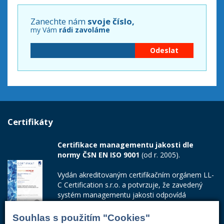
Zanechte nám
svoje číslo,
my Vám
rádi zavoláme
Certifikáty
Certifikace managementu jakosti dle
normy ČSN EN ISO 9001
(od r. 2005).
Vydán akreditovaným certifikačním orgánem LL-
C Certification s.r.o. a potvrzuje, že zavedený
systém managementu jakosti odpovídá
požadavkům ČSN EN ISO 9001:2015.
Souhlas s použitím "Cookies"