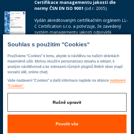
Certifikace managementu jakosti dle
normy ČSN EN ISO 9001
(od r. 2005).
Vydán akreditovaným certifikačním orgánem LL-
C Certification s.r.o. a potvrzuje, že zavedený
systém managementu jakosti odpovídá
požadavkům ČSN EN ISO 9001:2015.
Souhlas s použitím "Cookies"
Číslo certifikátu: 42014103
Používáme "Cookies" k tomu, abyste si návštěvu na našich stránkách
Adresa firmy
maximálně užili. Mohou sloužit k personalizaci obsahu a reklam, k
analýze návštěvnosti a ke zobrazení různých pluginů třetích stran (např.
socialní sítě, online chat).
Vaše nastavení "Cookies" a další informace najdete na stránce
nastavení
"Cookies".
Energoekonom
Wolkerova 433
250 82 Úvaly
Ručně upravit
Praha - východ
Povolit vše