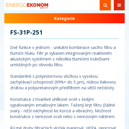
Kategorie
FS-31P-251
Dvě funkce v jednom - unikátní kombinace sacího filtru a
tlumiče hluku. Filtr je vybaven integrovaným reaktivním
akustickým systémem s několika tlumícími trubičkami
umístěných po obvodu filtru.
Standardně s polyesterovou vložkou s vysokou
zachytávací schopností (99%+ do 5 µm), nízkou tlakovou
ztrátou a polyuretanovým předfiltrem na větší nečistoty.
Konstrukce z trvanlivé uhlíkové oceli s šedým
vypalovaným emailovým lakem. Tažený kryt filtru (žádné
svary - nižší náchylnost ke korozi a vibracím). Možnost
konstrukce z nerezové oceli nebo s nerezovým nátěrem.
Různé druhy filtračních vložek (papírové, HEPA, nerezové,