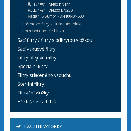
Řada "FS" - DN80-DN150
Řada "FS" - DN200-DN350
Řada "FS Sumo" - DN400-DN600
Prémiové filtry s tlumením hluku
Potrubní tlumiče hluku
Sací filtry / filtry s odkrytou vložkou
Sací vakuové filtry
Filtry olejové mlhy
Speciální filtry
Filtry stlačeného vzduchu
Sterilní filtry
Filtrační vložky
Příslušenství filtrů
KVALITNÍ VÝROBKY