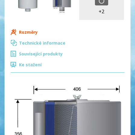
+2
Rozměry
Technické informace
Související produkty
Ke stažení