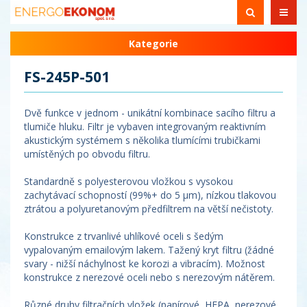
Kategorie
FS-245P-501
Dvě funkce v jednom - unikátní kombinace sacího filtru a
tlumiče hluku. Filtr je vybaven integrovaným reaktivním
akustickým systémem s několika tlumícími trubičkami
umístěných po obvodu filtru.
Standardně s polyesterovou vložkou s vysokou
zachytávací schopností (99%+ do 5 µm), nízkou tlakovou
ztrátou a polyuretanovým předfiltrem na větší nečistoty.
Konstrukce z trvanlivé uhlíkové oceli s šedým
vypalovaným emailovým lakem. Tažený kryt filtru (žádné
svary - nižší náchylnost ke korozi a vibracím). Možnost
konstrukce z nerezové oceli nebo s nerezovým nátěrem.
Různé druhy filtračních vložek (papírové, HEPA, nerezové,