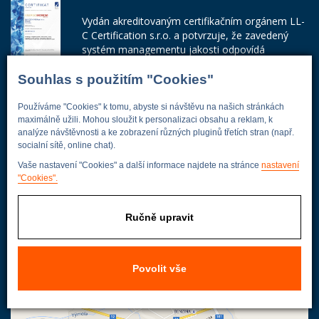
Vydán akreditovaným certifikačním orgánem LL-
C Certification s.r.o. a potvrzuje, že zavedený
systém managementu jakosti odpovídá
požadavkům ČSN EN ISO 9001:2015.
Souhlas s použitím "Cookies"
Číslo certifikátu: 42014103
Používáme "Cookies" k tomu, abyste si návštěvu na našich stránkách
Adresa firmy
maximálně užili. Mohou sloužit k personalizaci obsahu a reklam, k
analýze návštěvnosti a ke zobrazení různých pluginů třetích stran (např.
socialní sítě, online chat).
Vaše nastavení "Cookies" a další informace najdete na stránce
nastavení
Energoekonom
"Cookies".
Wolkerova 433
250 82 Úvaly
Ručně upravit
Praha - východ
Povolit vše