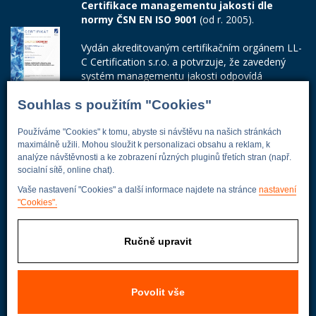
Certifikace managementu jakosti dle
normy ČSN EN ISO 9001
(od r. 2005).
Vydán akreditovaným certifikačním orgánem LL-
C Certification s.r.o. a potvrzuje, že zavedený
systém managementu jakosti odpovídá
požadavkům ČSN EN ISO 9001:2015.
Souhlas s použitím "Cookies"
Číslo certifikátu: 42014103
Používáme "Cookies" k tomu, abyste si návštěvu na našich stránkách
Adresa firmy
maximálně užili. Mohou sloužit k personalizaci obsahu a reklam, k
analýze návštěvnosti a ke zobrazení různých pluginů třetích stran (např.
socialní sítě, online chat).
Vaše nastavení "Cookies" a další informace najdete na stránce
nastavení
"Cookies".
Energoekonom
Wolkerova 433
250 82 Úvaly
Ručně upravit
Praha - východ
Povolit vše