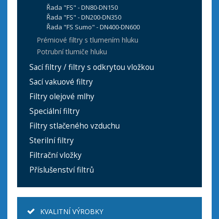
Řada "FS" - DN80-DN150
Řada "FS" - DN200-DN350
Řada "FS Sumo" - DN400-DN600
Prémiové filtry s tlumením hluku
Potrubní tlumiče hluku
Sací filtry / filtry s odkrytou vložkou
Sací vakuové filtry
Filtry olejové mlhy
Speciální filtry
Filtry stlačeného vzduchu
Sterilní filtry
Filtrační vložky
Příslušenství filtrů
KVALITNÍ VÝROBKY