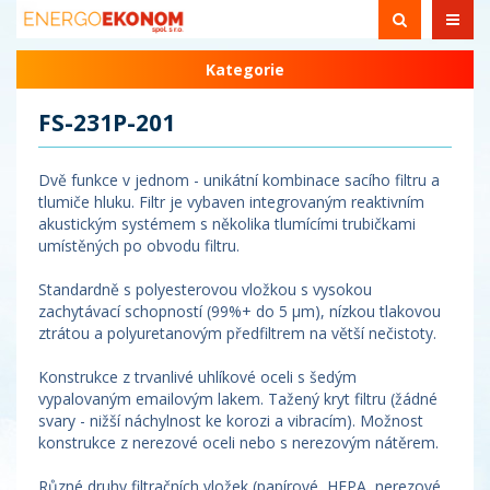
Kategorie
FS-231P-201
Dvě funkce v jednom - unikátní kombinace sacího filtru a
tlumiče hluku. Filtr je vybaven integrovaným reaktivním
akustickým systémem s několika tlumícími trubičkami
umístěných po obvodu filtru.
Standardně s polyesterovou vložkou s vysokou
zachytávací schopností (99%+ do 5 µm), nízkou tlakovou
ztrátou a polyuretanovým předfiltrem na větší nečistoty.
Konstrukce z trvanlivé uhlíkové oceli s šedým
vypalovaným emailovým lakem. Tažený kryt filtru (žádné
svary - nižší náchylnost ke korozi a vibracím). Možnost
konstrukce z nerezové oceli nebo s nerezovým nátěrem.
Různé druhy filtračních vložek (papírové, HEPA, nerezové,