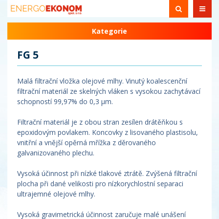
Kategorie
FG 5
Malá filtrační vložka olejové mlhy. Vinutý koalescenční
filtrační materiál ze skelných vláken s vysokou zachytávací
schopností 99,97% do 0,3 µm.
Filtrační materiál je z obou stran zesílen drátěňkou s
epoxidovým povlakem. Koncovky z lisovaného plastisolu,
vnitřní a vnější opěrná mřížka z děrovaného
galvanizovaného plechu.
Vysoká účinnost při nízké tlakové ztrátě. Zvýšená filtrační
plocha při dané velikosti pro nízkorychlostní separaci
ultrajemné olejové mlhy.
Vysoká gravimetrická účinnost zaručuje malé unášení